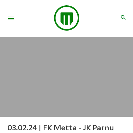
03.02.24 | FK Metta - JK Parnu