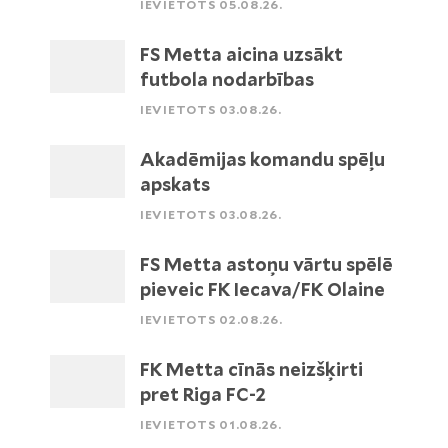
IEVIETOTS 05.08.26.
FS Metta aicina uzsākt
futbola nodarbības
IEVIETOTS 03.08.26.
Akadēmijas komandu spēļu
apskats
IEVIETOTS 03.08.26.
FS Metta astoņu vārtu spēlē
pieveic FK Iecava/FK Olaine
IEVIETOTS 02.08.26.
FK Metta cīnās neizšķirti
pret Riga FC-2
IEVIETOTS 01.08.26.