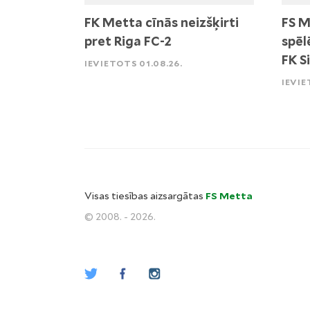
FK Metta cīnās neizšķirti
FS M
pret Riga FC-2
spēl
FK S
IEVIETOTS 01.08.26.
IEVIE
Visas tiesības aizsargātas
FS Metta
© 2008. - 2026.