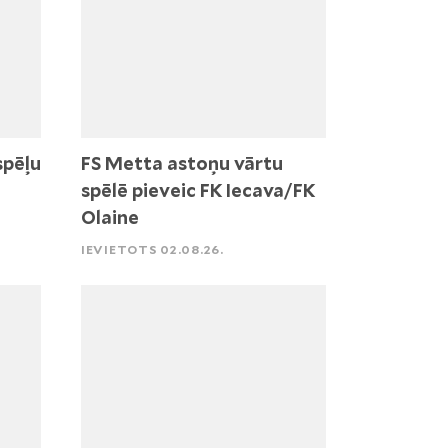
spēļu
FS Metta astoņu vārtu
spēlē pieveic FK Iecava/FK
Olaine
IEVIETOTS 02.08.26.