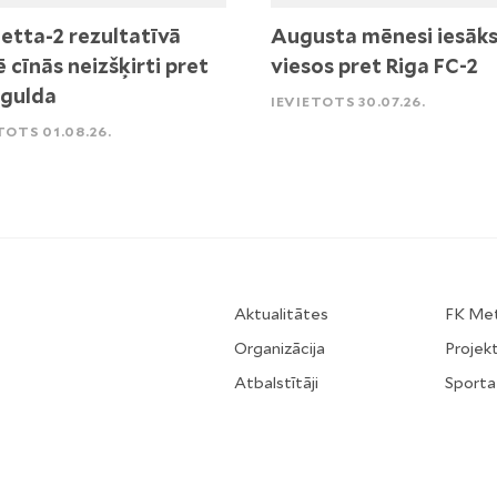
etta-2 rezultatīvā
Augusta mēnesi iesāk
ē cīnās neizšķirti pret
viesos pret Riga FC-2
igulda
IEVIETOTS 30.07.26.
TOTS 01.08.26.
Aktualitātes
FK Me
Organizācija
Projekt
Atbalstītāji
Sporta