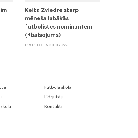
sim
Keita Zviedre starp
mēneša labākās
futbolistes nominantēm
(+balsojums)
IEVIETOTS 30.07.26.
tta
Futbola skola
i
Līdzjutēji
 skola
Kontakti