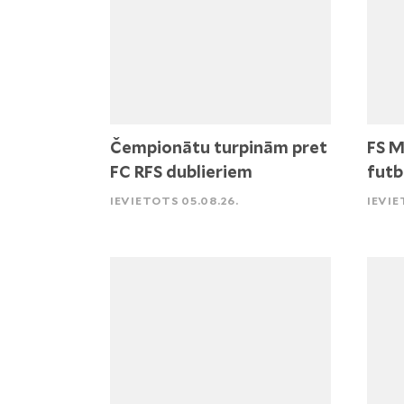
Čempionātu turpinām pret
FS M
FC RFS dublieriem
futb
IEVIETOTS 05.08.26.
IEVIE