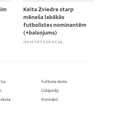
sim
Keita Zviedre starp
mēneša labākās
futbolistes nominantēm
(+balsojums)
IEVIETOTS 30.07.26.
tta
Futbola skola
i
Līdzjutēji
 skola
Kontakti