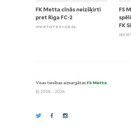
FK Metta cīnās neizšķirti
FS M
pret Riga FC-2
spēl
FK S
IEVIETOTS 01.08.26.
IEVIE
Visas tiesības aizsargātas
FS Metta
© 2008. - 2026.