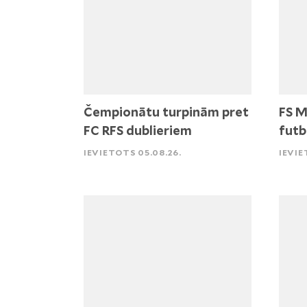
Čempionātu turpinām pret
FS M
FC RFS dublieriem
futb
IEVIETOTS 05.08.26.
IEVIE