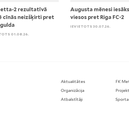
etta-2 rezultatīvā
Augusta mēnesi iesāk
ē cīnās neizšķirti pret
viesos pret Riga FC-2
igulda
IEVIETOTS 30.07.26.
TOTS 01.08.26.
Aktualitātes
FK Me
Organizācija
Projekt
Atbalstītāji
Sporta