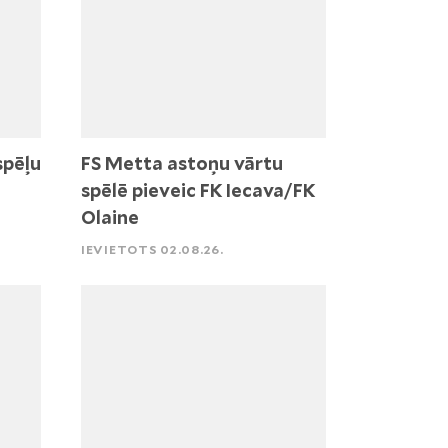
spēļu
FS Metta astoņu vārtu
spēlē pieveic FK Iecava/FK
Olaine
IEVIETOTS 02.08.26.