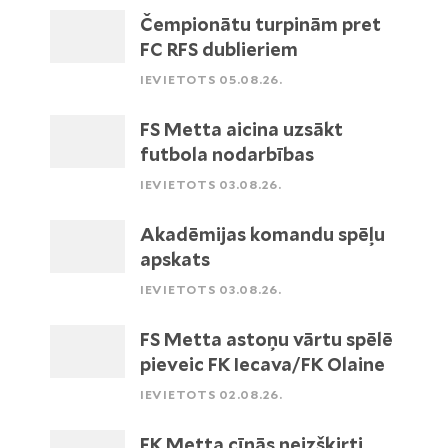
Čempionātu turpinām pret
FC RFS dublieriem
IEVIETOTS 05.08.26.
FS Metta aicina uzsākt
futbola nodarbības
IEVIETOTS 03.08.26.
Akadēmijas komandu spēļu
apskats
IEVIETOTS 03.08.26.
FS Metta astoņu vārtu spēlē
pieveic FK Iecava/FK Olaine
IEVIETOTS 02.08.26.
FK Metta cīnās neizšķirti