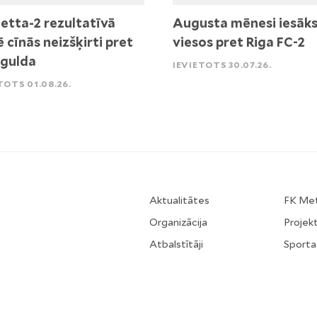
etta-2 rezultatīvā
Augusta mēnesi iesāk
ē cīnās neizšķirti pret
viesos pret Riga FC-2
igulda
IEVIETOTS 30.07.26.
TOTS 01.08.26.
Aktualitātes
FK Me
Organizācija
Projekt
Atbalstītāji
Sporta