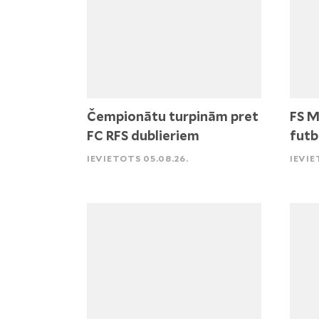
Čempionātu turpinām pret
FS M
FC RFS dublieriem
futb
IEVIETOTS 05.08.26.
IEVIE