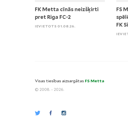
FK Metta cīnās neizšķirti
FS M
pret Riga FC-2
spēl
FK S
IEVIETOTS 01.08.26.
IEVIE
Visas tiesības aizsargātas
FS Metta
© 2008. - 2026.