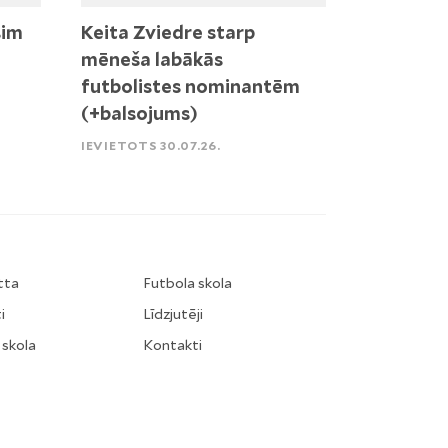
sim
Keita Zviedre starp
mēneša labākās
futbolistes nominantēm
(+balsojums)
IEVIETOTS 30.07.26.
tta
Futbola skola
i
Līdzjutēji
 skola
Kontakti