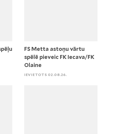
spēļu
FS Metta astoņu vārtu
spēlē pieveic FK Iecava/FK
Olaine
IEVIETOTS 02.08.26.