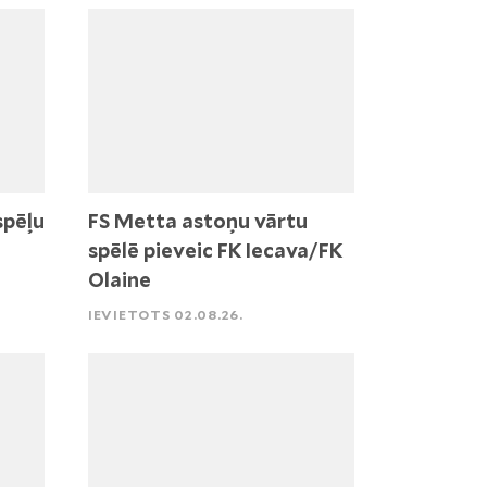
spēļu
FS Metta astoņu vārtu
spēlē pieveic FK Iecava/FK
Olaine
IEVIETOTS 02.08.26.