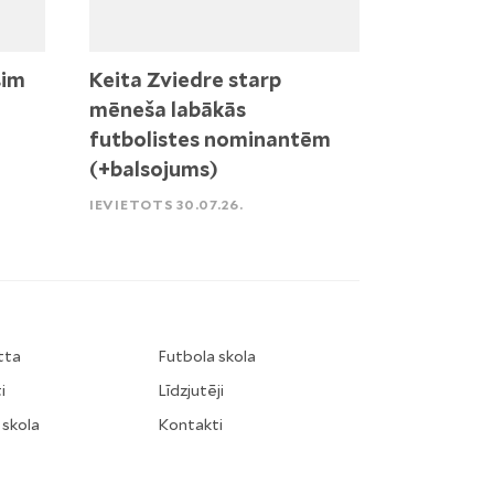
sim
Keita Zviedre starp
mēneša labākās
futbolistes nominantēm
(+balsojums)
IEVIETOTS 30.07.26.
tta
Futbola skola
i
Līdzjutēji
 skola
Kontakti