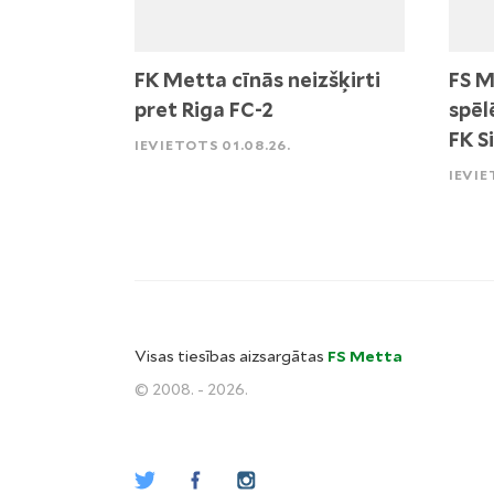
FK Metta cīnās neizšķirti
FS M
pret Riga FC-2
spēl
FK S
IEVIETOTS 01.08.26.
IEVIE
Visas tiesības aizsargātas
FS Metta
© 2008. - 2026.