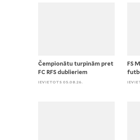
Čempionātu turpinām pret
FS M
FC RFS dublieriem
futb
IEVIETOTS 05.08.26.
IEVIE