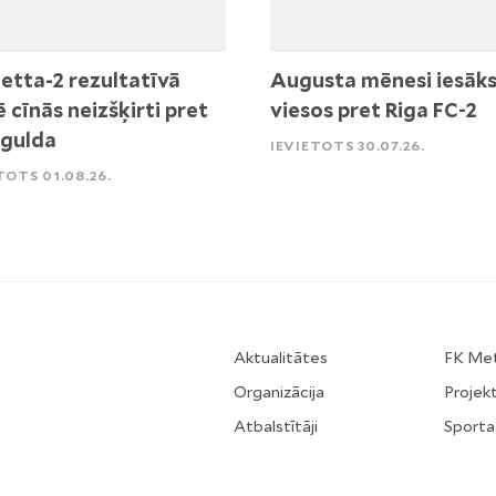
etta-2 rezultatīvā
Augusta mēnesi iesāk
ē cīnās neizšķirti pret
viesos pret Riga FC-2
igulda
IEVIETOTS 30.07.26.
TOTS 01.08.26.
Aktualitātes
FK Me
Organizācija
Projekt
Atbalstītāji
Sporta