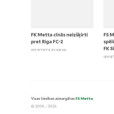
FK Metta cīnās neizšķirti
FS M
pret Riga FC-2
spēl
FK S
IEVIETOTS 01.08.26.
IEVIE
Visas tiesības aizsargātas
FS Metta
© 2008. - 2026.