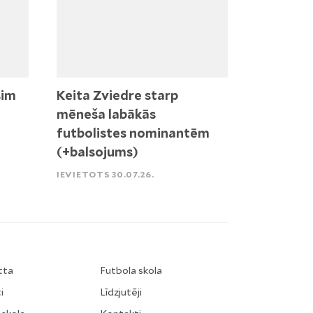
sim
Keita Zviedre starp
mēneša labākās
futbolistes nominantēm
(+balsojums)
IEVIETOTS 30.07.26.
tta
Futbola skola
i
Līdzjutēji