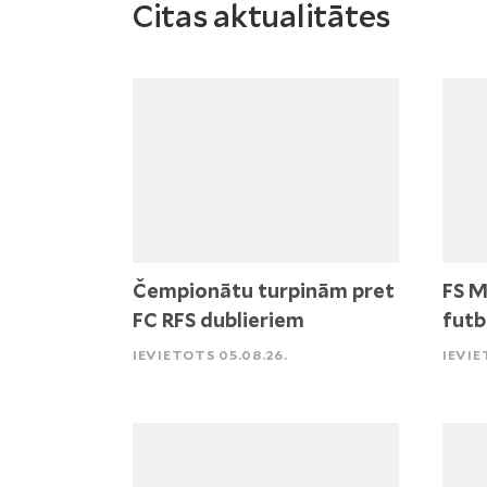
Citas aktualitātes
Čempionātu turpinām pret
FS M
FC RFS dublieriem
futb
IEVIETOTS 05.08.26.
IEVIE