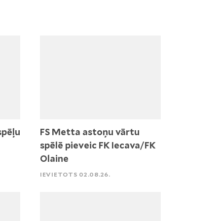
spēļu
FS Metta astoņu vārtu
spēlē pieveic FK Iecava/FK
Olaine
IEVIETOTS 02.08.26.