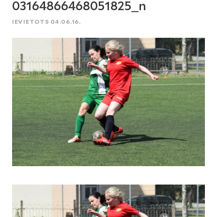
03164866468051825_n
IEVIETOTS 04.06.16.