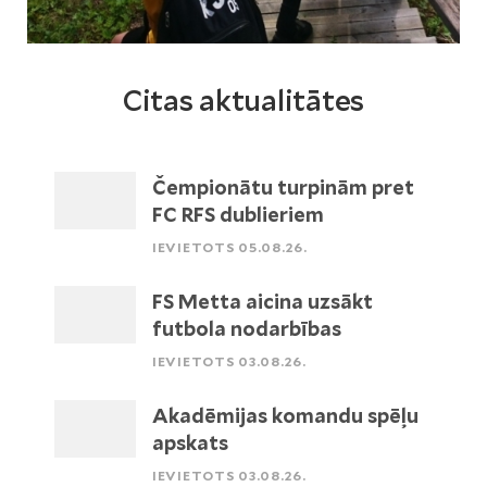
Citas aktualitātes
Čempionātu turpinām pret
FC RFS dublieriem
IEVIETOTS 05.08.26.
FS Metta aicina uzsākt
futbola nodarbības
IEVIETOTS 03.08.26.
Akadēmijas komandu spēļu
apskats
IEVIETOTS 03.08.26.