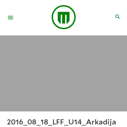
2016_08_18_LFF_U14_Arkadija