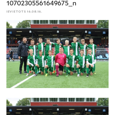
10702305561649675_n
IEVIETOTS 16.08.16.