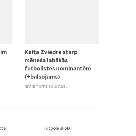
sim
Keita Zviedre starp
mēneša labākās
futbolistes nominantēm
(+balsojums)
IEVIETOTS 30.07.26.
tta
Futbola skola