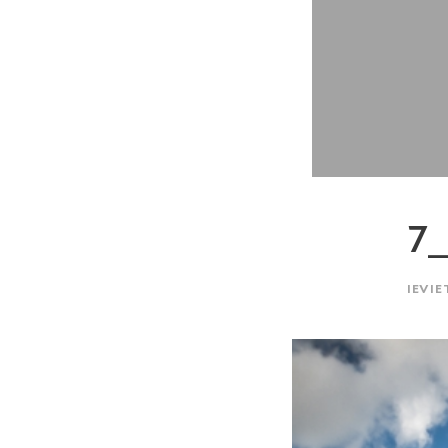
7_
IEVIE