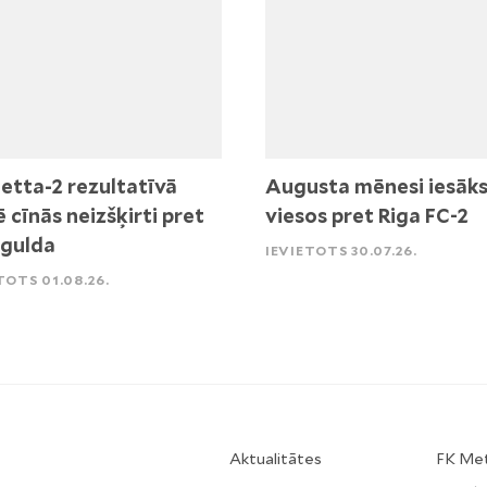
etta-2 rezultatīvā
Augusta mēnesi iesāk
ē cīnās neizšķirti pret
viesos pret Riga FC-2
igulda
IEVIETOTS 30.07.26.
TOTS 01.08.26.
Aktualitātes
FK Me