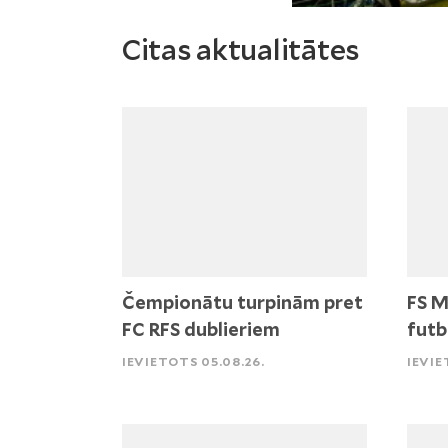
Citas aktualitātes
Čempionātu turpinām pret
FS M
FC RFS dublieriem
futb
IEVIETOTS 05.08.26.
IEVIE