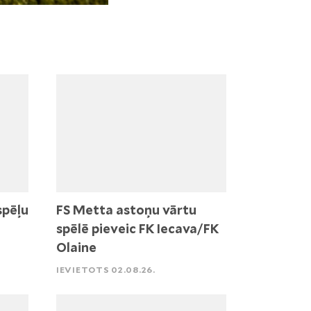
spēļu
FS Metta astoņu vārtu
spēlē pieveic FK Iecava/FK
Olaine
IEVIETOTS 02.08.26.