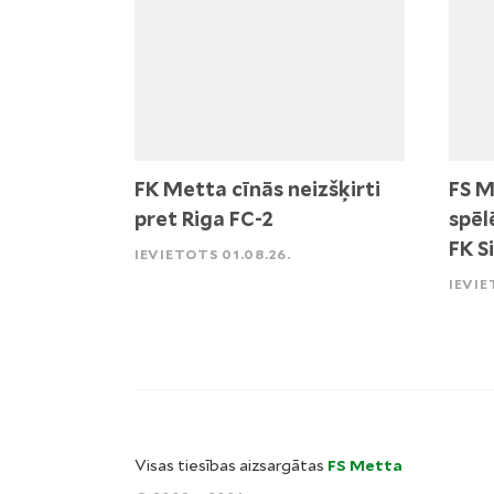
FK Metta cīnās neizšķirti
FS M
pret Riga FC-2
spēl
FK S
IEVIETOTS 01.08.26.
IEVIE
Visas tiesības aizsargātas
FS Metta