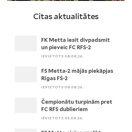
Citas aktualitātes
FK Metta iesit divpadsmit
un pieveic FC RFS-2
IEVIETOTS 08.08.26.
FS Metta-2 mājās piekāpjas
Rīgas FS-2
IEVIETOTS 08.08.26.
Čempionātu turpinām pret
FC RFS dublieriem
IEVIETOTS 05.08.26.