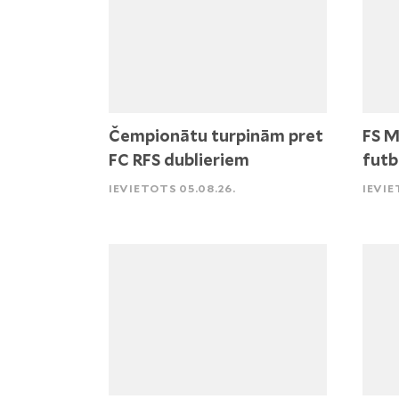
Čempionātu turpinām pret
FS M
FC RFS dublieriem
futb
IEVIETOTS 05.08.26.
IEVIE