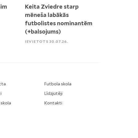
sim
Keita Zviedre starp
mēneša labākās
futbolistes nominantēm
(+balsojums)
IEVIETOTS 30.07.26.
tta
Futbola skola
i
Līdzjutēji
 skola
Kontakti