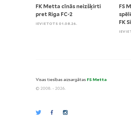
FK Metta cīnās neizšķirti
FS M
pret Riga FC-2
spēl
FK S
IEVIETOTS 01.08.26.
IEVIE
Visas tiesības aizsargātas
FS Metta
© 2008. - 2026.