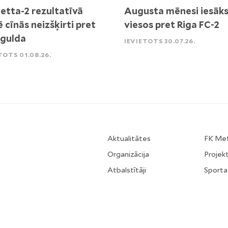
etta-2 rezultatīvā
Augusta mēnesi iesāk
ē cīnās neizšķirti pret
viesos pret Riga FC-2
igulda
IEVIETOTS 30.07.26.
TOTS 01.08.26.
Aktualitātes
FK Me
Organizācija
Projekt
Atbalstītāji
Sporta