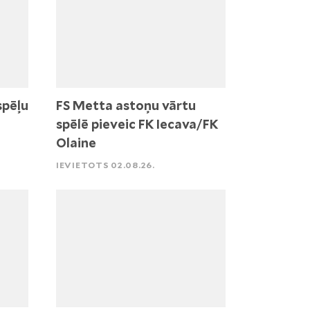
spēļu
FS Metta astoņu vārtu
spēlē pieveic FK Iecava/FK
Olaine
IEVIETOTS 02.08.26.