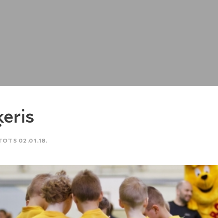
ķeris
TOTS 02.01.18.