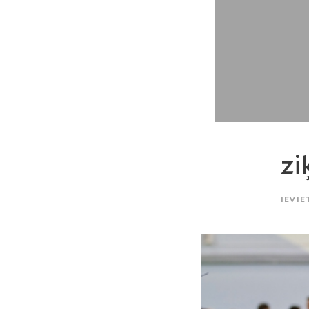
zi
IEVIE