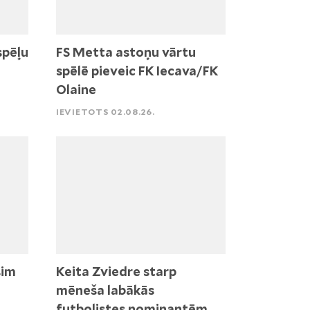
spēļu
FS Metta astoņu vārtu
spēlē pieveic FK Iecava/FK
Olaine
IEVIETOTS 02.08.26.
sim
Keita Zviedre starp
mēneša labākās
futbolistes nominantēm