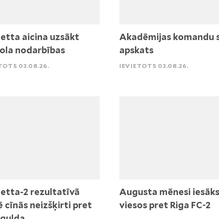
etta aicina uzsākt
Akadēmijas komandu 
ola nodarbības
apskats
TOTS 03.08.26.
IEVIETOTS 03.08.26.
etta-2 rezultatīvā
Augusta mēnesi iesāk
ē cīnās neizšķirti pret
viesos pret Riga FC-2
igulda