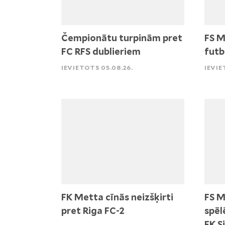
Čempionātu turpinām pret
FS M
FC RFS dublieriem
futb
IEVIETOTS 05.08.26.
IEVIE
FK Metta cīnās neizšķirti
FS M
pret Riga FC-2
spēl
FK S