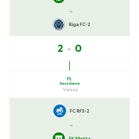
-
Riga FC-2
-
2
0
11.
Sestdiena
Viesos
FC RFS-2
-
FK Metta