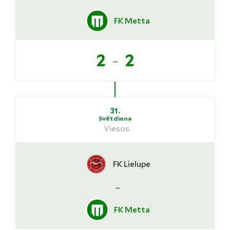
FK Metta
-
2
2
31.
Svētdiena
Viesos
FK Lielupe
-
FK Metta