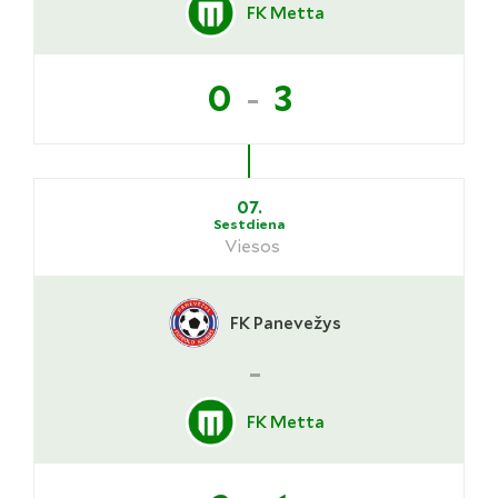
FK Metta
-
0
3
07.
Sestdiena
Viesos
FK Panevežys
-
FK Metta