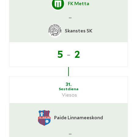
FK Metta
-
Skanstes SK
-
5
2
31.
Sestdiena
Viesos
Paide Linnameeskond
-