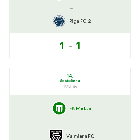
-
Riga FC-2
-
1
1
14.
Sestdiena
Mājās
FK Metta
-
Valmiera FC