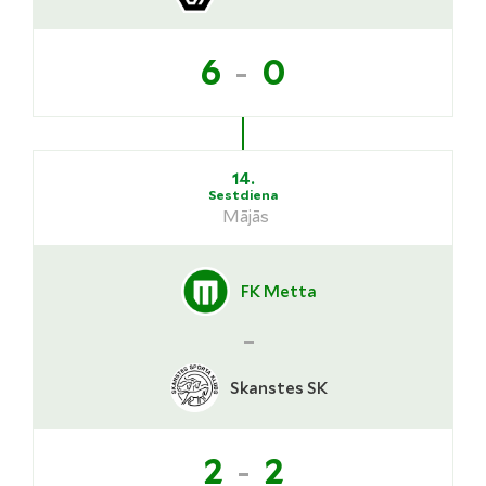
-
6
0
14.
Sestdiena
Mājās
FK Metta
-
Skanstes SK
-
2
2