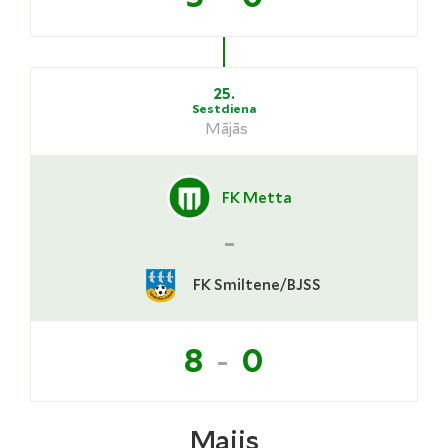
25.
Sestdiena
Mājās
FK Metta
-
FK Smiltene/BJSS
-
8
0
Maijs