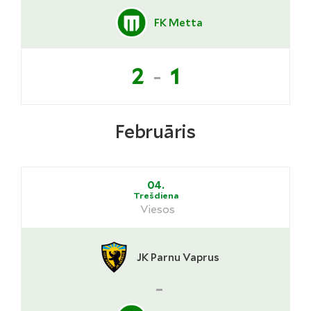
FK Metta
-
2
1
Februāris
04.
Trešdiena
Viesos
JK Parnu Vaprus
-