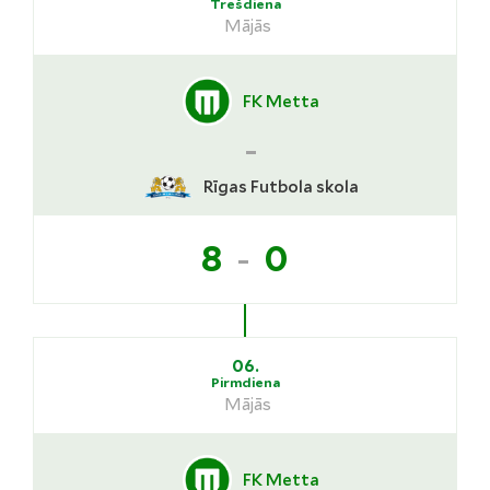
Trešdiena
Mājās
FK Metta
-
Rīgas Futbola skola
-
8
0
06.
Pirmdiena
Mājās
FK Metta