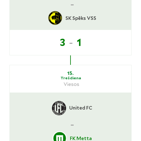
-
SK Spēks VSS
-
3
1
15.
Trešdiena
Viesos
United FC
-
FK Metta