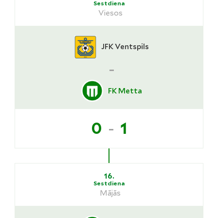
Sestdiena
Viesos
JFK Ventspils
-
FK Metta
-
0
1
16.
Sestdiena
Mājās