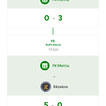
-
0
3
19.
Svētdiena
Mājās
FK Metta
-
Rēzekne
-
5
0