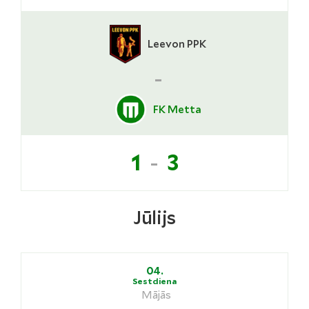
Leevon PPK
-
FK Metta
-
1
3
Jūlijs
04.
Sestdiena
Mājās