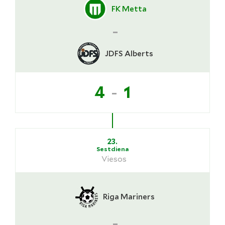
FK Metta
-
JDFS Alberts
-
4
1
23.
Sestdiena
Viesos
Riga Mariners
-