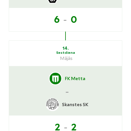
-
6
0
14.
Sestdiena
Mājās
FK Metta
-
Skanstes SK
-
2
2