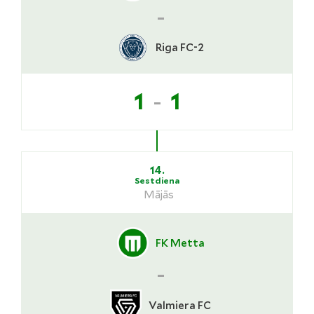
-
Riga FC-2
-
1
1
14.
Sestdiena
Mājās
FK Metta
-
Valmiera FC