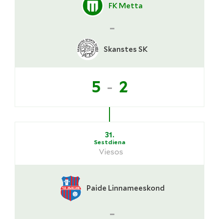
FK Metta
-
Skanstes SK
-
5
2
31.
Sestdiena
Viesos
Paide Linnameeskond
-