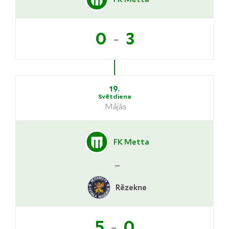
-
0
3
19.
Svētdiena
Mājās
FK Metta
-
Rēzekne
-
5
0