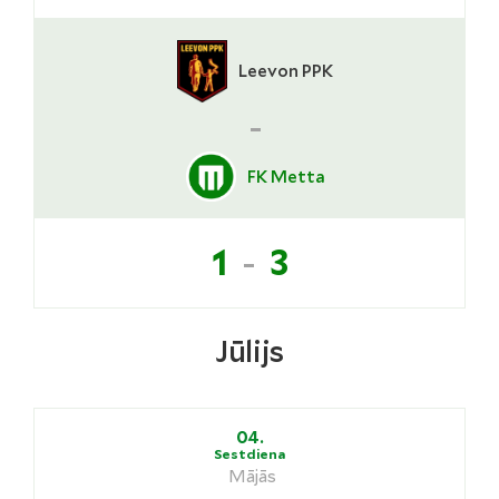
Leevon PPK
-
FK Metta
-
1
3
Jūlijs
04.
Sestdiena
Mājās