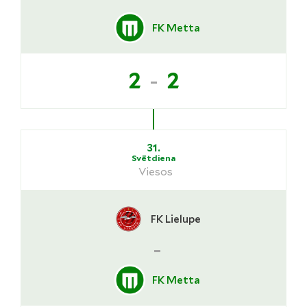
FK Metta
-
2
2
31.
Svētdiena
Viesos
FK Lielupe
-
FK Metta