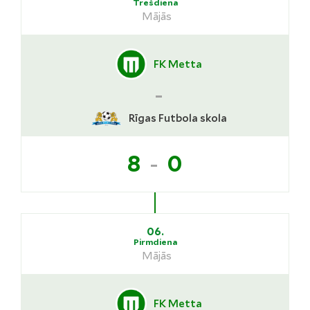
Trešdiena
Mājās
FK Metta
-
Rīgas Futbola skola
-
8
0
06.
Pirmdiena
Mājās
FK Metta