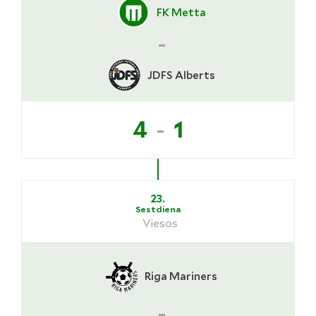
FK Metta
-
JDFS Alberts
-
4
1
23.
Sestdiena
Viesos
Riga Mariners
-