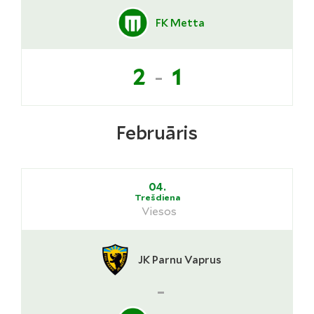
FK Metta
-
2
1
Februāris
04.
Trešdiena
Viesos
JK Parnu Vaprus
-