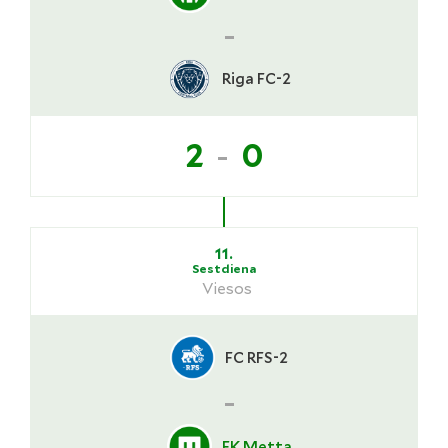
-
Riga FC-2
-
2
0
11.
Sestdiena
Viesos
FC RFS-2
-
FK Metta