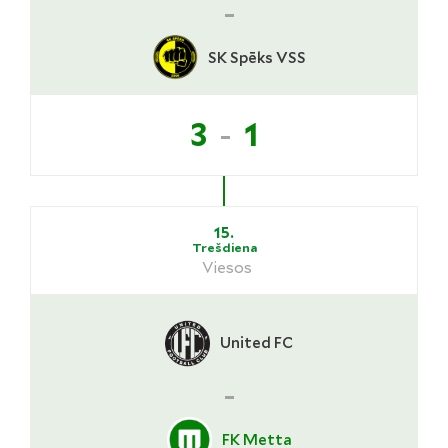
-
SK Spēks VSS
-
3
1
15.
Trešdiena
Viesos
United FC
-
FK Metta