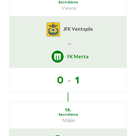
Sestdiena
Viesos
JFK Ventspils
-
FK Metta
-
0
1
16.
Sestdiena
Mājās