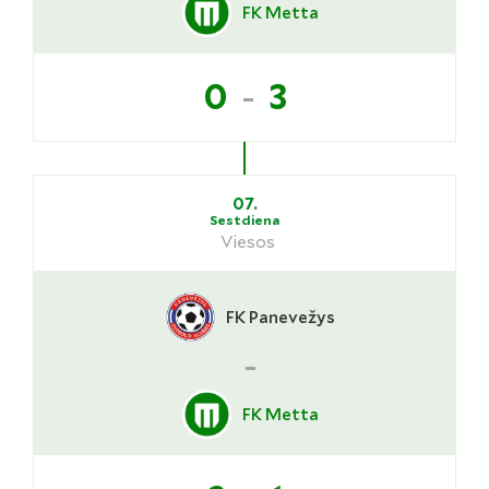
FK Metta
-
0
3
07.
Sestdiena
Viesos
FK Panevežys
-
FK Metta