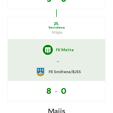
25.
Sestdiena
Mājās
FK Metta
-
FK Smiltene/BJSS
-
8
0
Maijs