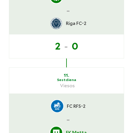
-
Riga FC-2
-
2
0
11.
Sestdiena
Viesos
FC RFS-2
-
FK Metta