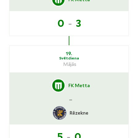
-
0
3
19.
Svētdiena
Mājās
FK Metta
-
Rēzekne
-
5
0