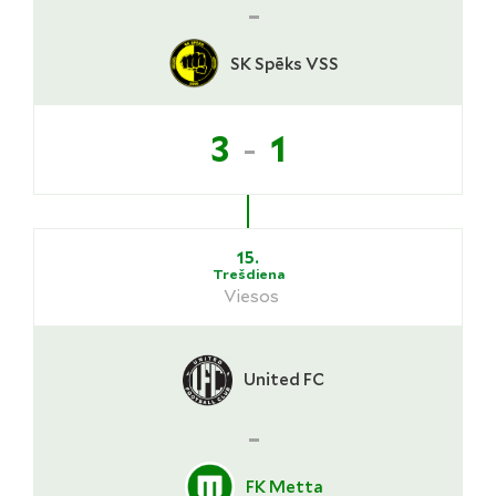
-
SK Spēks VSS
-
3
1
15.
Trešdiena
Viesos
United FC
-
FK Metta