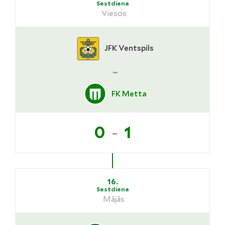
Sestdiena
Viesos
JFK Ventspils
-
FK Metta
-
0
1
16.
Sestdiena
Mājās