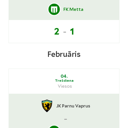
FK Metta
-
2
1
Februāris
04.
Trešdiena
Viesos
JK Parnu Vaprus
-