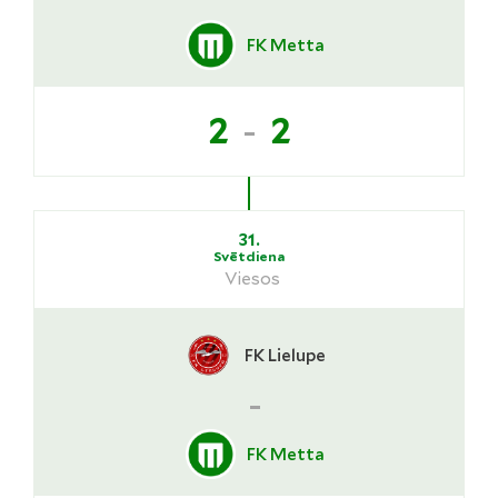
FK Metta
-
2
2
31.
Svētdiena
Viesos
FK Lielupe
-
FK Metta