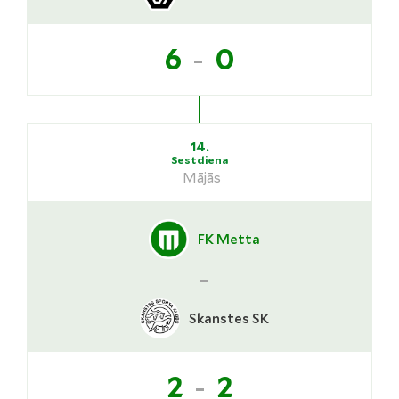
-
6
0
14.
Sestdiena
Mājās
FK Metta
-
Skanstes SK
-
2
2