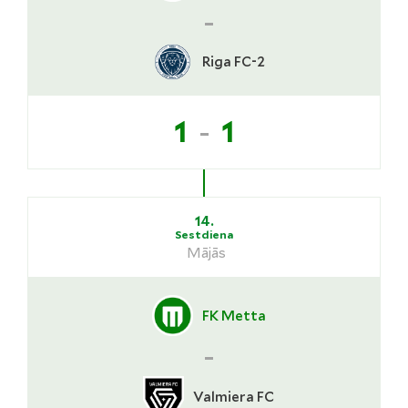
-
Riga FC-2
-
1
1
14.
Sestdiena
Mājās
FK Metta
-
Valmiera FC