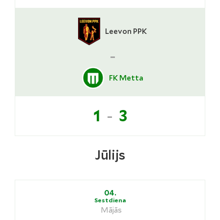
Leevon PPK
-
FK Metta
-
1
3
Jūlijs
04.
Sestdiena
Mājās