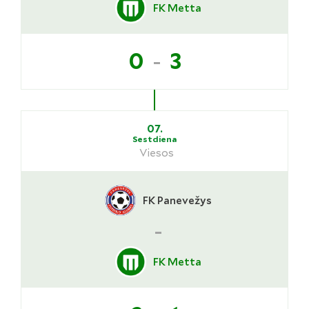
FK Metta
-
0
3
07.
Sestdiena
Viesos
FK Panevežys
-
FK Metta