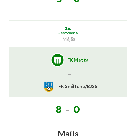
25.
Sestdiena
Mājās
FK Metta
-
FK Smiltene/BJSS
-
8
0
Maijs