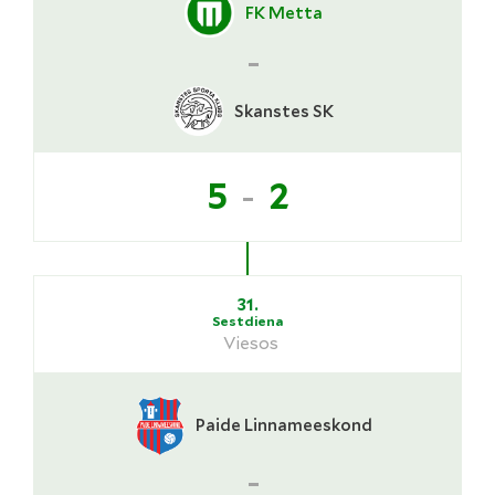
FK Metta
-
Skanstes SK
-
5
2
31.
Sestdiena
Viesos
Paide Linnameeskond
-