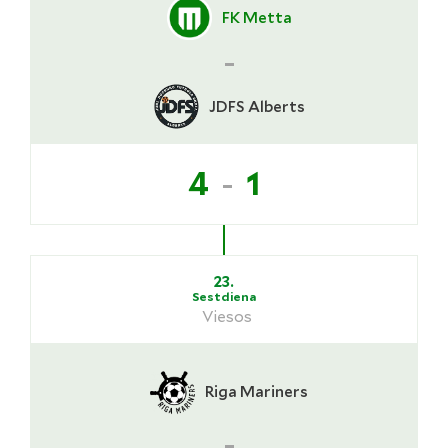
FK Metta
-
JDFS Alberts
-
4
1
23.
Sestdiena
Viesos
Riga Mariners
-