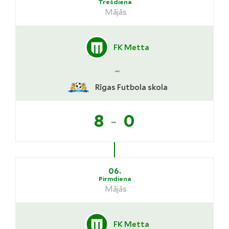
Trešdiena
Mājās
FK Metta
-
Rīgas Futbola skola
-
8
0
06.
Pirmdiena
Mājās
FK Metta