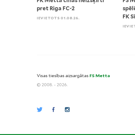
FK Metta cīnās neizšķirti
FS M
pret Riga FC-2
spēl
FK S
IEVIETOTS 01.08.26.
IEVIE
Visas tiesības aizsargātas
FS Metta
© 2008. - 2026.