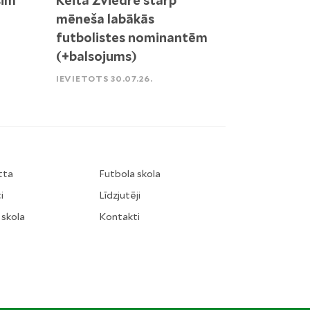
sim
Keita Zviedre starp
mēneša labākās
futbolistes nominantēm
(+balsojums)
IEVIETOTS 30.07.26.
tta
Futbola skola
i
Līdzjutēji
 skola
Kontakti