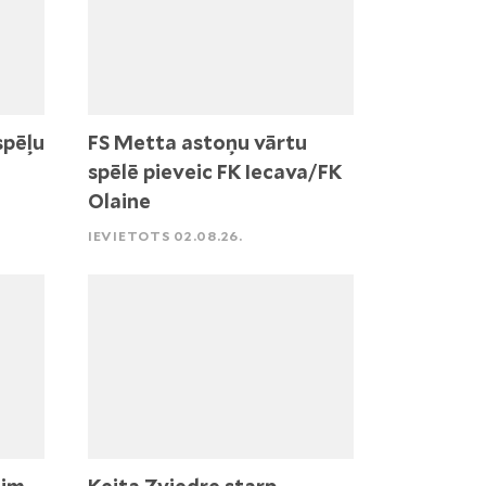
spēļu
FS Metta astoņu vārtu
spēlē pieveic FK Iecava/FK
Olaine
IEVIETOTS 02.08.26.