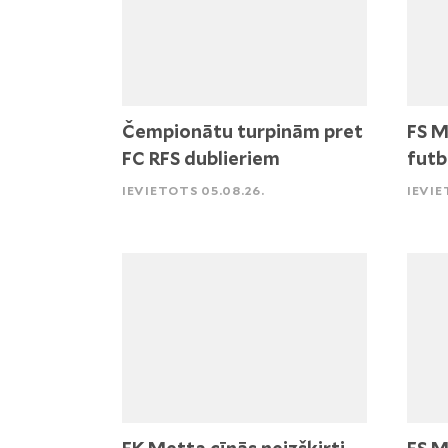
Čempionātu turpinām pret
FS M
FC RFS dublieriem
futb
IEVIETOTS 05.08.26.
IEVIE