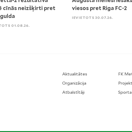
etta-2 rezultatīvā
Augusta mēnesi iesāk
ē cīnās neizšķirti pret
viesos pret Riga FC-2
igulda
IEVIETOTS 30.07.26.
TOTS 01.08.26.
Aktualitātes
FK Me
Organizācija
Projekt
Atbalstītāji
Sporta