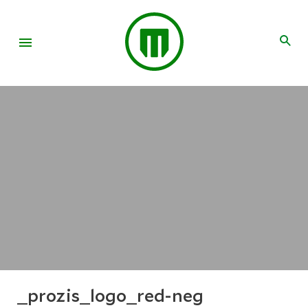
_prozis_logo_red-neg