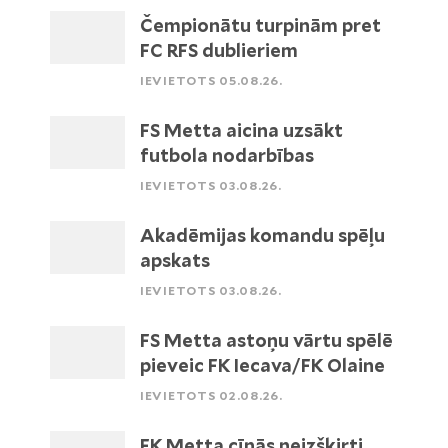
Čempionātu turpinām pret
FC RFS dublieriem
IEVIETOTS 05.08.26.
FS Metta aicina uzsākt
futbola nodarbības
IEVIETOTS 03.08.26.
Akadēmijas komandu spēļu
apskats
IEVIETOTS 03.08.26.
FS Metta astoņu vārtu spēlē
pieveic FK Iecava/FK Olaine
IEVIETOTS 02.08.26.
FK Metta cīnās neizšķirti