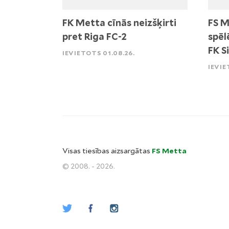
FK Metta cīnās neizšķirti
FS M
pret Riga FC-2
spēl
FK S
IEVIETOTS 01.08.26.
IEVIE
Visas tiesības aizsargātas
FS Metta
© 2008. - 2026.