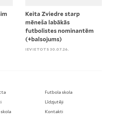
sim
Keita Zviedre starp
mēneša labākās
futbolistes nominantēm
(+balsojums)
IEVIETOTS 30.07.26.
tta
Futbola skola
i
Līdzjutēji
 skola
Kontakti