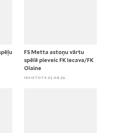
spēļu
FS Metta astoņu vārtu
spēlē pieveic FK Iecava/FK
Olaine
IEVIETOTS 02.08.26.