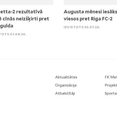
etta-2 rezultatīvā
Augusta mēnesi iesāk
ē cīnās neizšķirti pret
viesos pret Riga FC-2
igulda
IEVIETOTS 30.07.26.
TOTS 01.08.26.
Aktualitātes
FK Me
Organizācija
Projekt
Atbalstītāji
Sporta