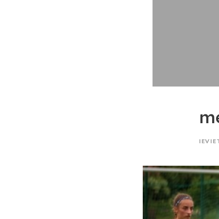
me
IEVIE