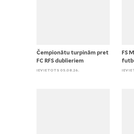
Čempionātu turpinām pret
FS M
FC RFS dublieriem
futb
IEVIETOTS 05.08.26.
IEVIE