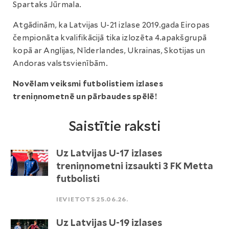
Spartaks Jūrmala.
Atgādinām, ka Latvijas U-21 izlase 2019.gada Eiropas
čempionāta kvalifikācijā tika izlozēta 4.apakšgrupā
kopā ar Anglijas, Nīderlandes, Ukrainas, Skotijas un
Andoras valstsvienībām.
Novēlam veiksmi futbolistiem izlases
treniņnometnē un pārbaudes spēlē!
Saistītie raksti
Uz Latvijas U-17 izlases
treniņnometni izsaukti 3 FK Metta
futbolisti
IEVIETOTS 25.06.26.
Uz Latvijas U-19 izlases