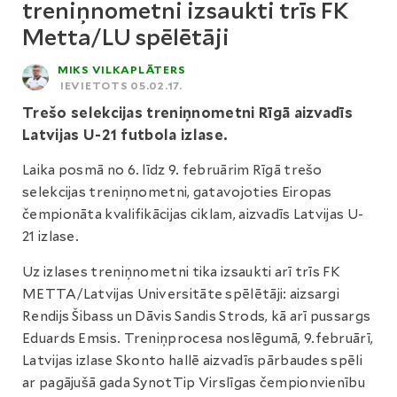
treniņnometni izsaukti trīs FK
Metta/LU spēlētāji
MIKS VILKAPLĀTERS
IEVIETOTS 05.02.17.
Trešo selekcijas treniņnometni Rīgā aizvadīs
Latvijas U-21 futbola izlase.
Laika posmā no 6. līdz 9. februārim Rīgā trešo
selekcijas treniņnometni, gatavojoties Eiropas
čempionāta kvalifikācijas ciklam, aizvadīs Latvijas U-
21 izlase.
Uz izlases treniņnometni tika izsaukti arī trīs FK
METTA/Latvijas Universitāte spēlētāji: aizsargi
Rendijs Šibass un Dāvis Sandis Strods, kā arī pussargs
Eduards Emsis. Treniņprocesa noslēgumā, 9.februārī,
Latvijas izlase Skonto hallē aizvadīs pārbaudes spēli
ar pagājušā gada SynotTip Virslīgas čempionvienību