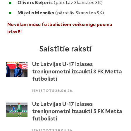
Olivers Beķeris
(pārstāv Skanstes SK)
Miķelis Menniks
(pārstāv Skanstes SK)
Novēlam mūsu futbolistiem veiksmīgu posmu
izlasē!
Saistītie raksti
Uz Latvijas U-17 izlases
treniņnometni izsaukti 3 FK Metta
futbolisti
IEVIETOTS 25.06.26.
Uz Latvijas U-17 izlases
treniņnometni izsaukti 5 FK Metta
futbolisti
IEVIETOTS 29.04.26.