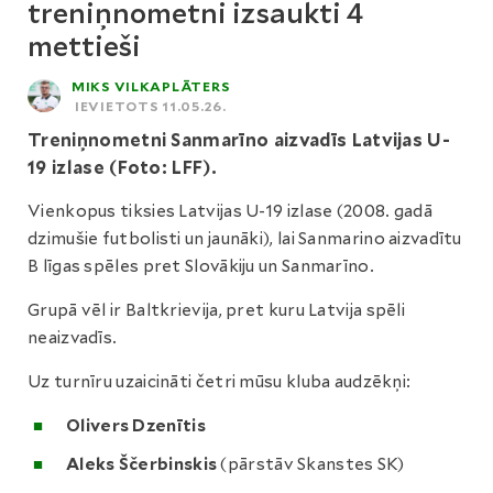
treniņnometni izsaukti 4
mettieši
MIKS VILKAPLĀTERS
IEVIETOTS 11.05.26.
Treniņnometni Sanmarīno aizvadīs Latvijas U-
19 izlase (Foto: LFF).
Vienkopus tiksies Latvijas U-19 izlase (2008. gadā
dzimušie futbolisti un jaunāki), lai Sanmarino aizvadītu
B līgas spēles pret Slovākiju un Sanmarīno.
Grupā vēl ir Baltkrievija, pret kuru Latvija spēli
neaizvadīs.
Uz turnīru uzaicināti četri mūsu kluba audzēkņi:
Olivers Dzenītis
Aleks Ščerbinskis
(pārstāv Skanstes SK)