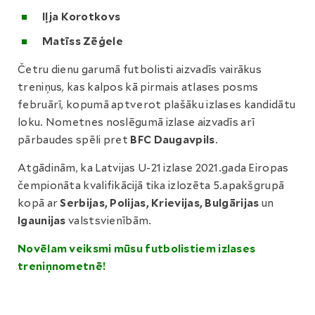
Iļja Korotkovs
Matīss Zēģele
Četru dienu garumā futbolisti aizvadīs vairākus
treniņus, kas kalpos kā pirmais atlases posms
februārī, kopumā aptverot plašāku izlases kandidātu
loku. Nometnes noslēgumā izlase aizvadīs arī
pārbaudes spēli pret
BFC Daugavpils
.
Atgādinām, ka Latvijas U-21 izlase 2021.gada Eiropas
čempionāta kvalifikācijā tika izlozēta 5.apakšgrupā
kopā ar
Serbijas, Polijas, Krievijas, Bulgārijas
un
Igaunijas
valstsvienībām.
Novēlam veiksmi mūsu futbolistiem izlases
treniņnometnē!