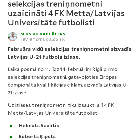
selekcijas treniņnometni
uzaicināti 4 FK Metta/Latvijas
Universitāte futbolisti
MIKS VILKAPLĀTERS
IEVIETOTS 08.02.19.
Februāra vidū selekcijas treniņnometni aizvadīs
Latvijas U-21 futbola izlase.
Laika posmā no 11. līdz 14. februārim Rīgā pirmo
selekcijas treniņnometni, gatavojoties Eiropas
čempionāta kvalifikācijas ciklam, aizvadīs Latvijas U-
21 izlase.
Uz izlases treniņnometni tika izsaukti arī 4 FK
Metta/Latvijas Universitāte futbolisti:
Helmuts Saulītis
Roberts Ķipsts