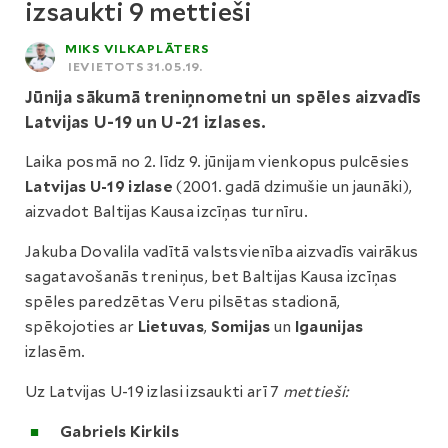
izsaukti 9 mettieši
MIKS VILKAPLĀTERS
IEVIETOTS 31.05.19.
Jūnija sākumā treniņnometni un spēles aizvadīs
Latvijas U-19 un U-21 izlases.
Laika posmā no 2. līdz 9. jūnijam vienkopus pulcēsies
Latvijas U-19 izlase
(2001. gadā dzimušie un jaunāki),
aizvadot Baltijas Kausa izcīņas turnīru.
Jakuba Dovalila vadītā valstsvienība aizvadīs vairākus
sagatavošanās treniņus, bet Baltijas Kausa izcīņas
spēles paredzētas Veru pilsētas stadionā,
spēkojoties ar
Lietuvas
,
Somijas
un
Igaunijas
izlasēm.
Uz Latvijas U-19 izlasi izsaukti arī 7
mettieši:
Gabriels Kirkils