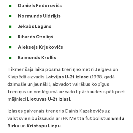
Daniels Fedorovičs
Normunds Uldriķis
Jēkabs Lagūns
Rihards Ozoliņš
Aleksejs Krjukovičs
Raimonds Krollis
Tikmēr šajā laika posmā treniņnometni Jelgavā un
Klaipēdā aizvadīs
Latvijas U-21 izlase
(1998. gadā
dzimušie un jaunāki), aizvadot vairākus kopīgus
treniņus un noslēgumā aizvadot pārbaudes spēli pret
mājinieci
Lietuvas U-21 izlasi
.
Izlases galvenais treneris Dainis Kazakevičs uz
valstsvienību izsaucis arī FK Metta futbolistus
Emīlu
Birku
un
Kristapu Liepu
.