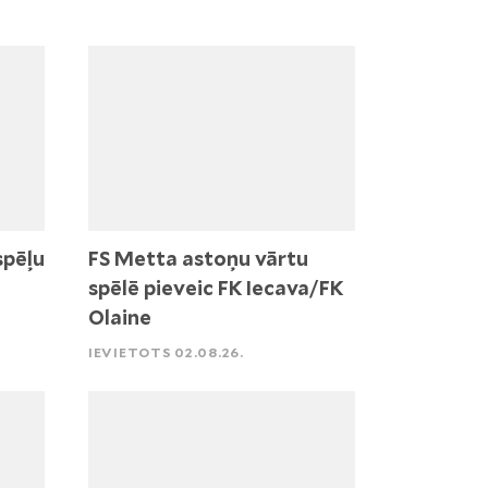
spēļu
FS Metta astoņu vārtu
spēlē pieveic FK Iecava/FK
Olaine
IEVIETOTS 02.08.26.