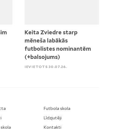
sim
Keita Zviedre starp
mēneša labākās
futbolistes nominantēm
(+balsojums)
IEVIETOTS 30.07.26.
tta
Futbola skola
i
Līdzjutēji
 skola
Kontakti