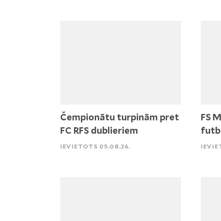
Čempionātu turpinām pret
FS M
FC RFS dublieriem
futb
IEVIETOTS 05.08.26.
IEVIE