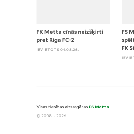
FK Metta cīnās neizšķirti
FS M
pret Riga FC-2
spēl
FK S
IEVIETOTS 01.08.26.
IEVIE
Visas tiesības aizsargātas
FS Metta
© 2008. - 2026.