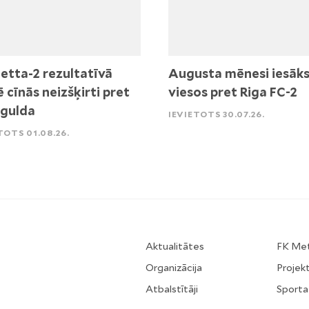
etta-2 rezultatīvā
Augusta mēnesi iesāk
ē cīnās neizšķirti pret
viesos pret Riga FC-2
igulda
IEVIETOTS 30.07.26.
TOTS 01.08.26.
Aktualitātes
FK Me
Organizācija
Projekt
Atbalstītāji
Sporta