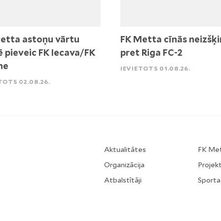
etta astoņu vārtu
FK Metta cīnās neizšķi
ē pieveic FK Iecava/FK
pret Riga FC-2
ne
IEVIETOTS 01.08.26.
TOTS 02.08.26.
Aktualitātes
FK Me
Organizācija
Projekt
Atbalstītāji
Sporta