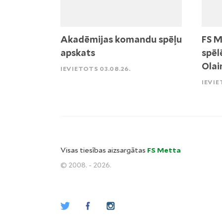
Akadēmijas komandu spēļu
FS M
apskats
spēl
Olai
IEVIETOTS 03.08.26.
IEVIE
Visas tiesības aizsargātas
FS Metta
© 2008. - 2026.