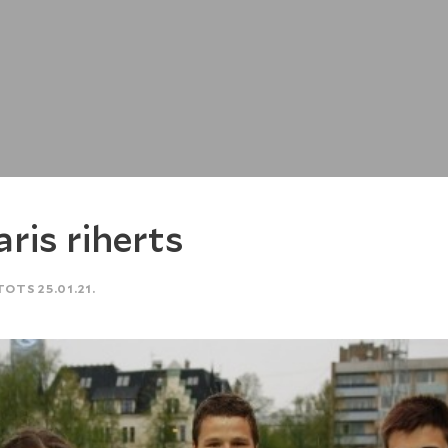
ris riherts
TOTS 25.01.21.