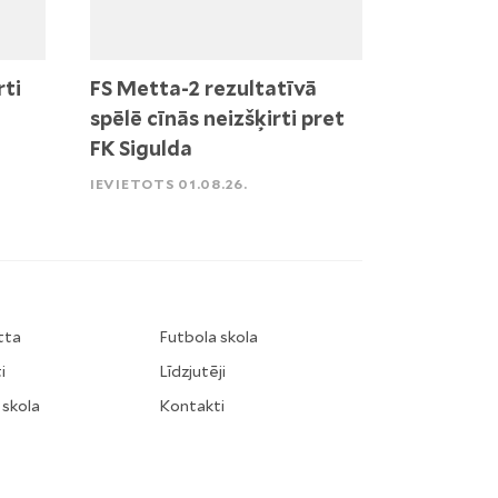
rti
FS Metta-2 rezultatīvā
spēlē cīnās neizšķirti pret
FK Sigulda
IEVIETOTS 01.08.26.
tta
Futbola skola
i
Līdzjutēji
 skola
Kontakti