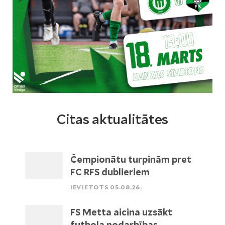
Citas aktualitātes
Čempionātu turpinām pret
FC RFS dublieriem
IEVIETOTS 05.08.26.
FS Metta aicina uzsākt
futbola nodarbības