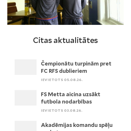
Citas aktualitātes
Čempionātu turpinām pret
FC RFS dublieriem
IEVIETOTS 05.08.26.
FS Metta aicina uzsākt
futbola nodarbības
IEVIETOTS 03.08.26.
Akadēmijas komandu spēļu