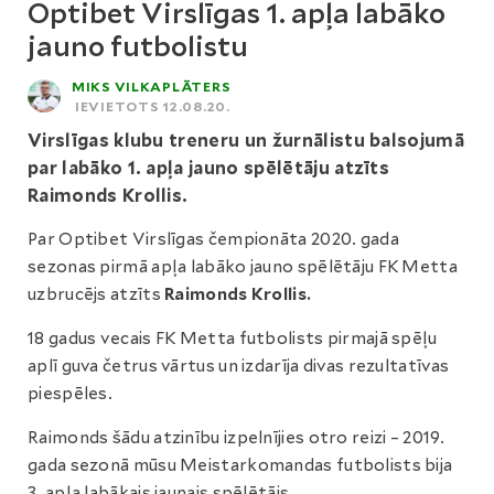
Optibet Virslīgas 1. apļa labāko
jauno futbolistu
MIKS VILKAPLĀTERS
IEVIETOTS 12.08.20.
Virslīgas klubu treneru un žurnālistu balsojumā
par labāko 1. apļa jauno spēlētāju atzīts
Raimonds Krollis.
Par Optibet Virslīgas čempionāta 2020. gada
sezonas pirmā apļa labāko jauno spēlētāju FK Metta
uzbrucējs atzīts
Raimonds Krollis.
18 gadus vecais FK Metta futbolists pirmajā spēļu
aplī guva četrus vārtus un izdarīja divas rezultatīvas
piespēles.
Raimonds šādu atzinību izpelnījies otro reizi – 2019.
gada sezonā mūsu Meistarkomandas futbolists bija
3. apļa labākais jaunais spēlētājs.