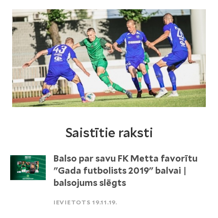
Saistītie raksti
Balso par savu FK Metta favorītu
"Gada futbolists 2019" balvai |
balsojums slēgts
IEVIETOTS 19.11.19.