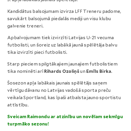
Kandidātus balsojumam izvirza LFF Treneru padome,
savukārt balsojumā piedalās mediji un visu klubu
galvenie treneri.
Apbalvojumam tiek izvirzīti Latvijas U-21 vecuma
futbolisti, un šoreiz uz labākā jaunā spēlētāja balvu
tika izvirzīti pieci futbolisti.
Starp pieciem spilgtākajiem jaunajiem futbolistiem
tika nominēti arī
Rihards Ozoliņš
un
Emīls Birka
.
Šosezon apļa labākais jaunais spēlētājs saņem
vērtīgu dāvanu no Latvijas vadošā sporta preču
veikala Sportland, kas īpaši atbalsta jauno sportistu
attīstību.
Sveicam Raimondu ar atzinību un novēlam sekmīgu
turpmāko sezonu!