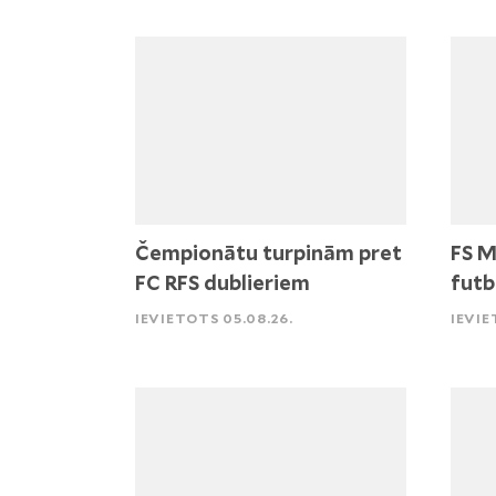
Čempionātu turpinām pret
FS M
FC RFS dublieriem
futb
IEVIETOTS 05.08.26.
IEVIE