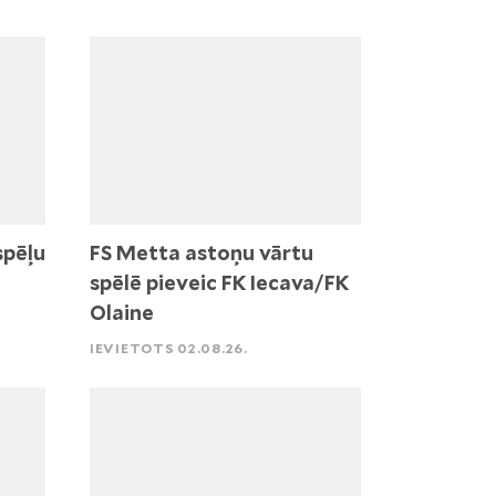
spēļu
FS Metta astoņu vārtu
spēlē pieveic FK Iecava/FK
Olaine
IEVIETOTS 02.08.26.