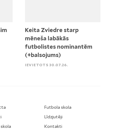
sim
Keita Zviedre starp
mēneša labākās
futbolistes nominantēm
(+balsojums)
IEVIETOTS 30.07.26.
tta
Futbola skola
i
Līdzjutēji
 skola
Kontakti