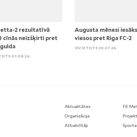
etta-2 rezultatīvā
Augusta mēnesi iesāk
ē cīnās neizšķirti pret
viesos pret Riga FC-2
igulda
IEVIETOTS 30.07.26.
TOTS 01.08.26.
Aktualitātes
FK Me
Organizācija
Projekt
Atbalstītāji
Sporta