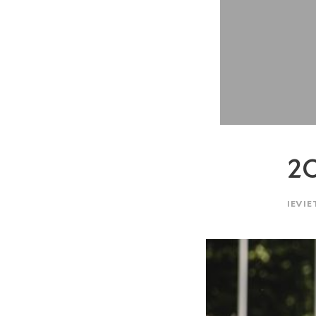
2O
IEVIE