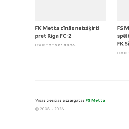
FK Metta cīnās neizšķirti
FS M
pret Riga FC-2
spēl
FK S
IEVIETOTS 01.08.26.
IEVIE
Visas tiesības aizsargātas
FS Metta
© 2008. - 2026.