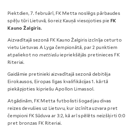
Piektdien, 7. februārī, FK Metta noslēgs pārbaudes
spēļu tūri Lietuvā, šoreiz Kauņā viesojoties pie
FK
Kauno Žalgiris.
Aizvadītajā sezonā FK Kauno Žalgiris izcīnīja ceturto
vietu Lietuvas A Lyga čempionātā, par 2 punktiem
atpaliekot no
mettiešu
iepriekšējās pretinieces FK
Riteriai.
Gaidāmie pretinieki aizvadītajā sezonā debitēja
Eirokausos, Eiropas līgas kvalifikācijas 1. kārtā
piekāpjoties kipriešu Apollon Limassol.
Atgādinām, FK Metta futbolisti šogad jau divas
reizes devušies uz Lietuvu, kur izcīnīta uzvara pret
čempioni FK Sūduva ar 3:2, kā arī spēlēts neizšķirti 0:0
pret bronzas FK Riteriai.