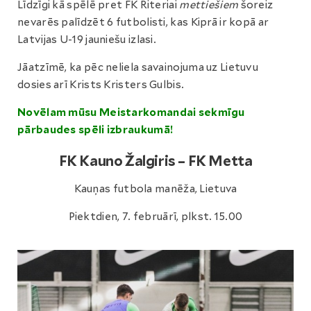
Līdzīgi kā spēlē pret FK Riteriai
mettiešiem
šoreiz
nevarēs palīdzēt 6 futbolisti, kas Kiprā ir kopā ar
Latvijas U-19 jauniešu izlasi.
Jāatzīmē, ka pēc neliela savainojuma uz Lietuvu
dosies arī Krists Kristers Gulbis.
Novēlam mūsu Meistarkomandai sekmīgu
pārbaudes spēli izbraukumā!
FK Kauno Žalgiris – FK Metta
Kauņas futbola manēža, Lietuva
Piektdien, 7. februārī, plkst. 15.00