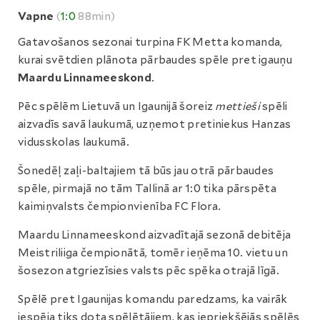
Vapne
(
1:0
88min)
Gatavošanos sezonai turpina FK Metta komanda,
kurai svētdien plānota pārbaudes spēle pret igauņu
Maardu Linnameeskond
.
Pēc spēlēm Lietuvā un Igaunijā šoreiz
mettieši
spēli
aizvadīs savā laukumā, uzņemot pretiniekus Hanzas
vidusskolas laukumā.
Šonedēļ zaļi-baltajiem tā būs jau otrā pārbaudes
spēle, pirmajā no tām Tallinā ar 1:0 tika pārspēta
kaimiņvalsts čempionvienība FC Flora.
Maardu Linnameeskond aizvadītajā sezonā debitēja
Meistriliiga čempionātā, tomēr ieņēma 10. vietu un
šosezon atgriezīsies valsts pēc spēka otrajā līgā.
Spēlē pret Igaunijas komandu paredzams, ka vairāk
iespēja tiks dota spēlētājiem, kas iepriekšējās spēlēs