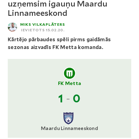
uzņemsim igauņu Maardu
Linnameeskond
MIKS VILKAPLĀTERS
IEVIETOTS 15.02.20.
Kārtējo pārbaudes spēli pirms gaidāmās
sezonas aizvadīs FK Metta komanda.
FK Metta
1
-
0
Maardu Linnameeskond