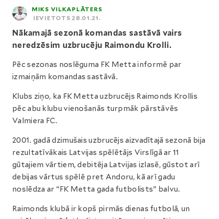
MIKS VILKAPLĀTERS
IEVIETOTS 28.01.21.
Nākamajā sezonā komandas sastāvā vairs
neredzēsim uzbrucēju Raimondu Krolli.
Pēc sezonas noslēguma FK Metta informē par
izmaiņām komandas sastāvā.
Klubs ziņo, ka FK Metta uzbrucējs Raimonds Krollis
pēc abu klubu vienošanās turpmāk pārstāvēs
Valmiera FC.
2001. gadā dzimušais uzbrucējs aizvadītajā sezonā bija
rezultatīvākais Latvijas spēlētājs Virslīgā ar 11
gūtajiem vārtiem, debitēja Latvijas izlasē, gūstot arī
debijas vārtus spēlē pret Andoru, kā arī gadu
noslēdza ar “FK Metta gada futbolists” balvu.
Raimonds klubā ir kopš pirmās dienas futbolā, un