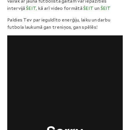
vairāk ar jaunā futbolista gaitām var iepazīties
intervijā
ŠEIT,
kā arī video formātā
ŠEIT
un
ŠEIT
Paldies Tev par ieguldīto enerģiju, laiku un darbu
futbola laukumā gan treniņos, gan spēlēs!