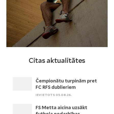
Citas aktualitātes
Čempionātu turpinām pret
FC RFS dublieriem
IEVIETOTS 05.08.26.
FS Metta aicina uzsākt
futbola nodarbības