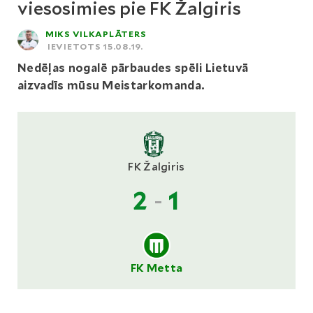
viesosimies pie FK Žalgiris
MIKS VILKAPLĀTERS
IEVIETOTS 15.08.19.
Nedēļas nogalē pārbaudes spēli Lietuvā
aizvadīs mūsu Meistarkomanda.
FK Žalgiris
2
-
1
FK Metta