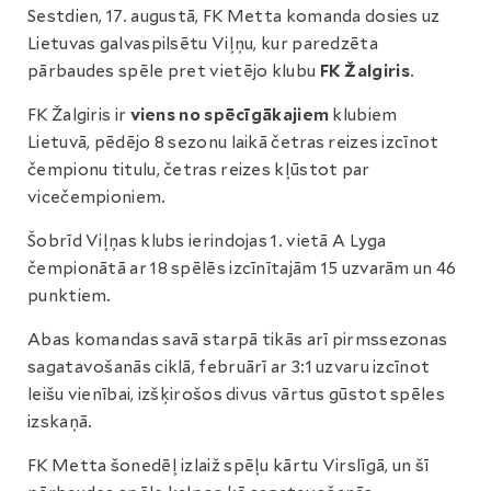
Sestdien, 17. augustā, FK Metta komanda dosies uz
Lietuvas galvaspilsētu Viļņu, kur paredzēta
pārbaudes spēle pret vietējo klubu
FK Žalgiris
.
FK Žalgiris ir
viens no spēcīgākajiem
klubiem
Lietuvā, pēdējo 8 sezonu laikā četras reizes izcīnot
čempionu titulu, četras reizes kļūstot par
vicečempioniem.
Šobrīd Viļņas klubs ierindojas 1. vietā A Lyga
čempionātā ar 18 spēlēs izcīnītajām 15 uzvarām un 46
punktiem.
Abas komandas savā starpā tikās arī pirmssezonas
sagatavošanās ciklā, februārī ar 3:1 uzvaru izcīnot
leišu vienībai, izšķirošos divus vārtus gūstot spēles
izskaņā.
FK Metta šonedēļ izlaiž spēļu kārtu Virslīgā, un šī