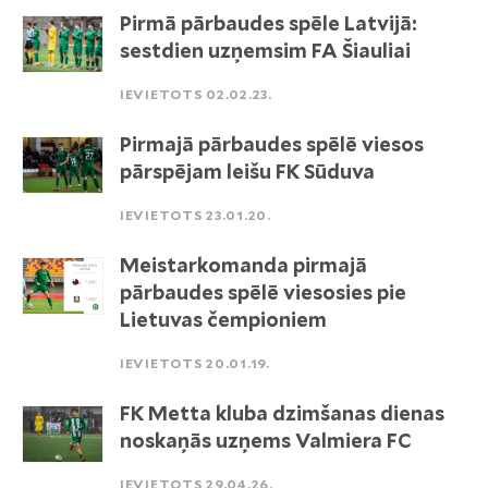
Pirmā pārbaudes spēle Latvijā:
sestdien uzņemsim FA Šiauliai
IEVIETOTS 02.02.23.
Pirmajā pārbaudes spēlē viesos
pārspējam leišu FK Sūduva
IEVIETOTS 23.01.20.
Meistarkomanda pirmajā
pārbaudes spēlē viesosies pie
Lietuvas čempioniem
IEVIETOTS 20.01.19.
FK Metta kluba dzimšanas dienas
noskaņās uzņems Valmiera FC
IEVIETOTS 29.04.26.