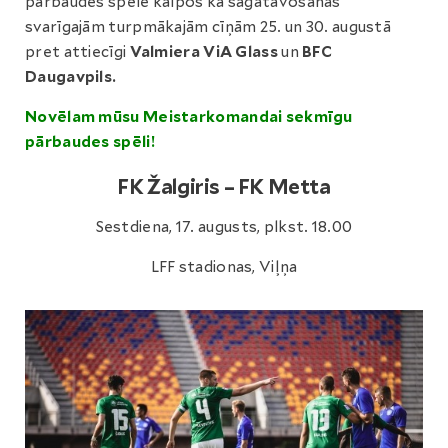
pārbaudes spēle kalpos kā sagatavošanās
svarīgajām turpmākajām cīņām 25. un 30. augustā
pret attiecīgi
Valmiera ViA Glass
un
BFC
Daugavpils.
Novēlam mūsu Meistarkomandai sekmīgu
pārbaudes spēli!
FK Žalgiris – FK Metta
Sestdiena, 17. augusts, plkst. 18.00
LFF stadionas, Viļņa