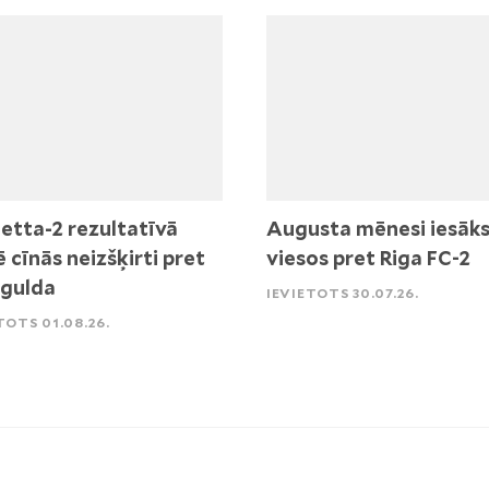
etta-2 rezultatīvā
Augusta mēnesi iesāk
ē cīnās neizšķirti pret
viesos pret Riga FC-2
igulda
IEVIETOTS 30.07.26.
TOTS 01.08.26.