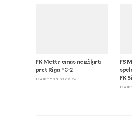
FK Metta cīnās neizšķirti
FS M
pret Riga FC-2
spēl
FK S
IEVIETOTS 01.08.26.
IEVIE