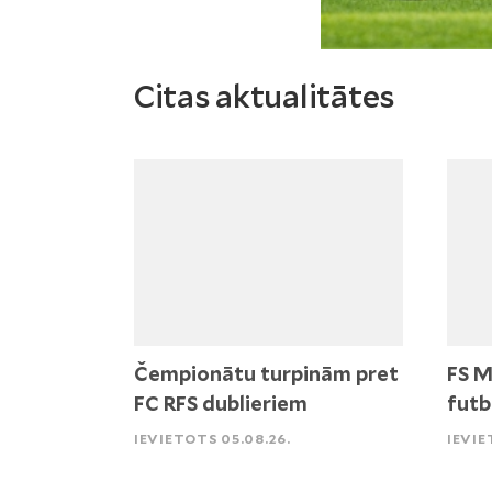
Citas aktualitātes
Čempionātu turpinām pret
FS M
FC RFS dublieriem
futb
IEVIETOTS 05.08.26.
IEVIE