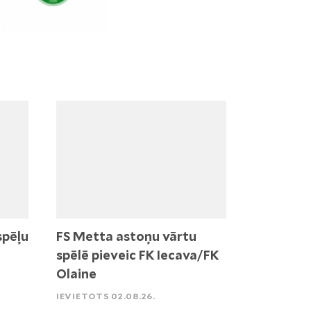
spēļu
FS Metta astoņu vārtu
spēlē pieveic FK Iecava/FK
Olaine
IEVIETOTS 02.08.26.