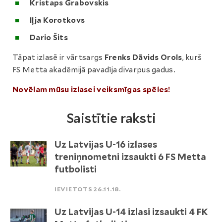
Kristaps Grabovskis
Iļja Korotkovs
Dario Šits
Tāpat izlasē ir vārtsargs
Frenks Dāvids Orols
, kurš
FS Metta akadēmijā pavadīja divarpus gadus.
Novēlam mūsu izlasei veiksmīgas spēles!
Saistītie raksti
Uz Latvijas U-16 izlases
treniņnometni izsaukti 6 FS Metta
futbolisti
IEVIETOTS 26.11.18.
Uz Latvijas U-14 izlasi izsaukti 4 FK