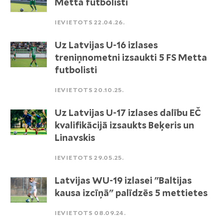
Metta futbolisti
IEVIETOTS 22.04.26.
Uz Latvijas U-16 izlases
treniņnometni izsaukti 5 FS Metta
futbolisti
IEVIETOTS 20.10.25.
Uz Latvijas U-17 izlases dalību EČ
kvalifikācijā izsaukts Beķeris un
Linavskis
IEVIETOTS 29.05.25.
Latvijas WU-19 izlasei "Baltijas
kausa izcīņā" palīdzēs 5 mettietes
IEVIETOTS 08.09.24.