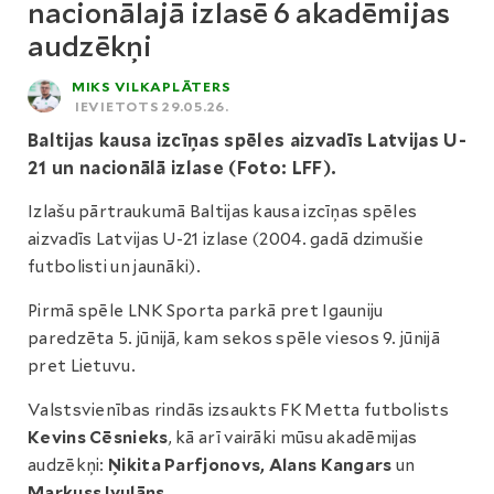
nacionālajā izlasē 6 akadēmijas
audzēkņi
MIKS VILKAPLĀTERS
IEVIETOTS 29.05.26.
Baltijas kausa izcīņas spēles aizvadīs Latvijas U-
21 un nacionālā izlase (Foto: LFF).
Izlašu pārtraukumā Baltijas kausa izcīņas spēles
aizvadīs Latvijas U-21 izlase (2004. gadā dzimušie
futbolisti un jaunāki).
Pirmā spēle LNK Sporta parkā pret Igauniju
paredzēta 5. jūnijā, kam sekos spēle viesos 9. jūnijā
pret Lietuvu.
Valstsvienības rindās izsaukts FK Metta futbolists
Kevins Cēsnieks
, kā arī vairāki mūsu akadēmijas
audzēkņi:
Ņikita Parfjonovs, Alans Kangars
un
Markuss Ivulāns.