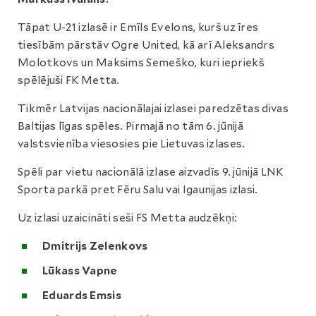
Tāpat U-21 izlasē ir Emīls Evelons, kurš uz īres
tiesībām pārstāv Ogre United, kā arī Aleksandrs
Molotkovs un Maksims Semeško, kuri iepriekš
spēlējuši FK Metta.
Tikmēr Latvijas nacionālajai izlasei paredzētas divas
Baltijas līgas spēles. Pirmajā no tām 6. jūnijā
valstsvienība viesosies pie Lietuvas izlases.
Spēli par vietu nacionālā izlase aizvadīs 9. jūnijā LNK
Sporta parkā pret Fēru Salu vai Igaunijas izlasi.
Uz izlasi uzaicināti seši FS Metta audzēkņi:
Dmitrijs Zelenkovs
Lūkass Vapne
Eduards Emsis