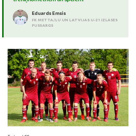
Eduards Emsis
FK METTA/LU UN LATVIJAS U-21 IZLASES
PUSSARGS