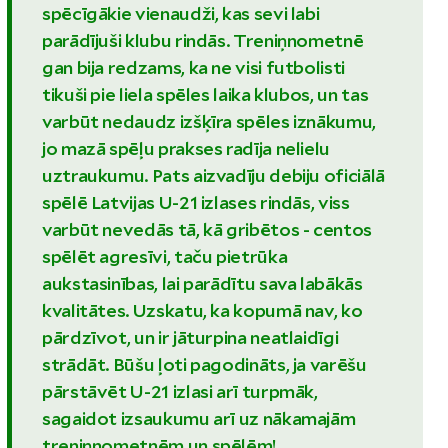
spēcīgākie vienaudži, kas sevi labi
parādījuši klubu rindās. Treniņnometnē
gan bija redzams, ka ne visi futbolisti
tikuši pie liela spēles laika klubos, un tas
varbūt nedaudz izšķīra spēles iznākumu,
jo mazā spēļu prakses radīja nelielu
uztraukumu. Pats aizvadīju debiju oficiālā
spēlē Latvijas U-21 izlases rindās, viss
varbūt nevedās tā, kā gribētos - centos
spēlēt agresīvi, taču pietrūka
aukstasinības, lai parādītu sava labākās
kvalitātes. Uzskatu, ka kopumā nav, ko
pārdzīvot, un ir jāturpina neatlaidīgi
strādāt. Būšu ļoti pagodināts, ja varēšu
pārstāvēt U-21 izlasi arī turpmāk,
sagaidot izsaukumu arī uz nākamajām
treniņnometnēm un spēlēm!