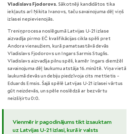
Vladislavs Fjodorovs
. Sākotnēji kandidātos tika
iekļauts arī Ņikita Ivanovs, taču savainojuma dēļ viņš
izlasei nepievienojās.
Treniņprocesa noslēgumā Latvijas U-21 izlase
aizvadīja pirmo EČ kvalifikācijas cikla spēli pret
Andora vienaužiem, kurā pamatsastāvā devās
Vladislavs Fjodorovs un Ingars Sarmis Stuglis.
Vladislavs aizvadīja pilnu spēli, kamēr Ingars diemžēl
savainojuma dēļ laukumu atstāja 16.minūtē. Viņa vietā
laukumā devās un debiju piedzīvoja cits mettietis –
Eduards Emsis. Šajā spēlē Latvijas U-21 izlasei vārtus
gūt neizdevās, un spēle noslēdzā ar bezvārtu
neizšķirtu 0:0.
Vienmēr ir pagodinājums tikt izsauktam
uz Latvijas U-21 izlasi, kurā ir valsts