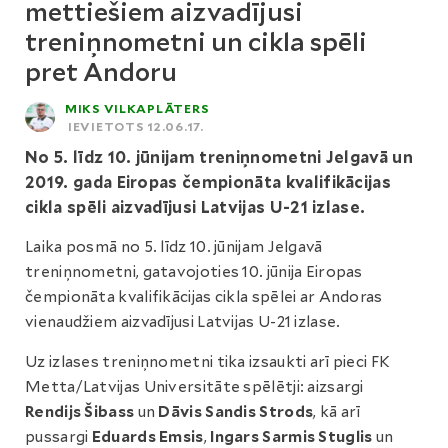
mettiešiem aizvadījusi
treniņnometni un cikla spēli
pret Andoru
MIKS VILKAPLĀTERS
IEVIETOTS 12.06.17.
No 5. līdz 10. jūnijam treniņnometni Jelgavā un
2019. gada Eiropas čempionāta kvalifikācijas
cikla spēli aizvadījusi Latvijas U-21 izlase.
Laika posmā no 5. līdz 10. jūnijam Jelgavā
treniņnometni, gatavojoties 10. jūnija Eiropas
čempionāta kvalifikācijas cikla spēlei ar Andoras
vienaudžiem aizvadījusi Latvijas U-21 izlase.
Uz izlases treniņnometni tika izsaukti arī pieci FK
Metta/Latvijas Universitāte spēlētji: aizsargi
Rendijs Šibass
un
Dāvis Sandis Strods
, kā arī
pussargi
Eduards Emsis
,
Ingars Sarmis Stuglis
un