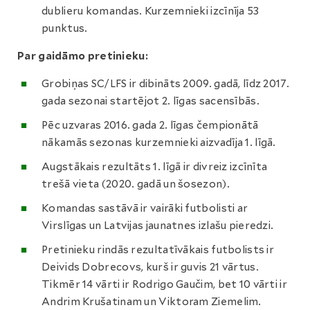
dublieru komandas. Kurzemnieki izcīnīja 53
punktus.
Par gaidāmo pretinieku:
Grobiņas SC/LFS ir dibināts 2009. gadā, līdz 2017.
gada sezonai startējot 2. līgas sacensībās.
Pēc uzvaras 2016. gada 2. līgas čempionātā
nākamās sezonas kurzemnieki aizvadīja 1. līgā.
Augstākais rezultāts 1. līgā ir divreiz izcīnīta
trešā vieta (2020. gadā un šosezon).
Komandas sastāvā ir vairāki futbolisti ar
Virslīgas un Latvijas jaunatnes izlašu pieredzi.
Pretinieku rindās rezultatīvākais futbolists ir
Deivids Dobrecovs, kurš ir guvis 21 vārtus.
Tikmēr 14 vārti ir Rodrigo Gaučim, bet 10 vārti ir
Andrim Krušatinam un Viktoram Ziemelim.