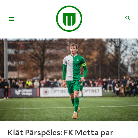
Klāt Pārspēles: FK Metta par