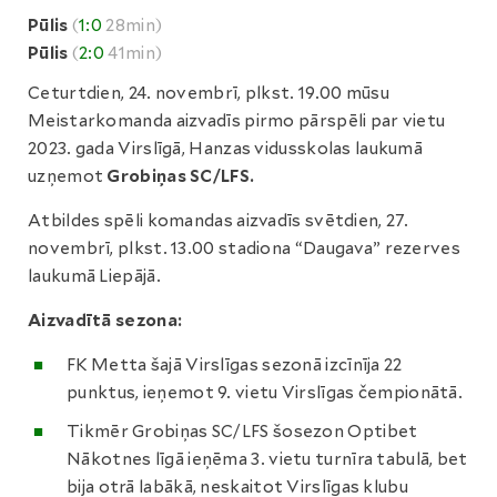
Pūlis
(
1:0
28min)
Pūlis
(
2:0
41min)
Ceturtdien, 24. novembrī, plkst. 19.00 mūsu
Meistarkomanda aizvadīs pirmo pārspēli par vietu
2023. gada Virslīgā, Hanzas vidusskolas laukumā
uzņemot
Grobiņas SC/LFS.
Atbildes spēli komandas aizvadīs svētdien, 27.
novembrī, plkst. 13.00 stadiona “Daugava” rezerves
laukumā Liepājā.
Aizvadītā sezona:
FK Metta šajā Virslīgas sezonā izcīnīja 22
punktus, ieņemot 9. vietu Virslīgas čempionātā.
Tikmēr Grobiņas SC/LFS šosezon Optibet
Nākotnes līgā ieņēma 3. vietu turnīra tabulā, bet
bija otrā labākā, neskaitot Virslīgas klubu