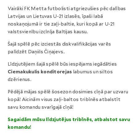
Vairāki FK Metta futbolisti atgriezušies pēc dalības
Latvijas un Lietuvas U-21 izlasēs, īpaši labā
noskaņojumā ir tie zaļi-baltie, kuri kopā ar U-21
valstsvienību izcīnīja Baltijas kausu.
Šajā spēlē pēc izciestās diskvalifikācijas varēs
palīdzēt Daņiils Čiņajevs.
Līdzjutējiem šajā spēlē būs iespējams iegādāties
Ciemakukulis konditorejas
labumus un siltos
dzērienus.
Pēdējā mājas spēlē šosezon dosimies cīņā par uzvaru
kopā! Aicinām visus zaļi-baltos tribīnēs atbalstīt
savu komandu svarīgajā cīņā!
Sagaidām mūsu līdzjutējus tribīnēs, atbalstot savu
komandu!