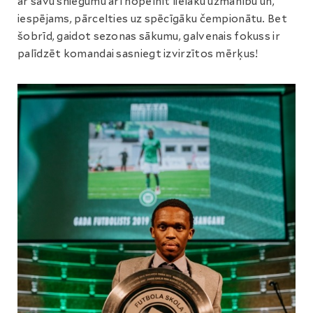
ar savu sniegumu arī nopelnīt lielāku uzmanību un,
iespējams, pārcelties uz spēcīgāku čempionātu. Bet
šobrīd, gaidot sezonas sākumu, galvenais fokuss ir
palīdzēt komandai sasniegt izvirzītos mērķus!