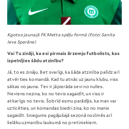
Kgotso jaunajā FK Metta spēļu formā (Foto: Sanita
Ieva Sparāne)
Vai Tu zināji, ka esi pirmais ārzemju futbolists, kas
izpelnījies šādu atzinību?
Jā, to es zināju. Bet svarīgi, ka šāda atzinība palīdz arī
atvērties komandā. Kad tu atnāc uz jaunu klubu, viss
sākas no jauna. Tev ir jāpierāda sevi no nulles.
Neviens nezina, ko no tevis sagaidīt, un viss ir
atkarīgs no tevis. Šobrīd esmu parādījis, ka man var
uzticēties, un komandas biedri zina, ko no manis
sagaidīt. Sniegums pagājušajā sezonā nozīmēs arī
lielāku uzmanību laukumā no pretiniekiem.