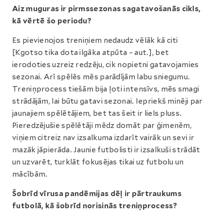
Aiz muguras ir pirmssezonas sagatavošanās cikls,
kā vērtē šo periodu?
Es pievienojos treniņiem nedaudz vēlāk kā citi
[Kgotso tika dota ilgāka atpūta – aut.], bet
ierodoties uzreiz redzēju, cik nopietni gatavojamies
sezonai. Arī spēlēs mēs parādījām labu sniegumu.
Treniņprocess tiešām bija ļoti intensīvs, mēs smagi
strādājām, lai būtu gatavi sezonai. Iepriekš minēji par
jaunajiem spēlētājiem, bet tas šeit ir liels pluss.
Pieredzējušie spēlētāji mēdz domāt par ģimenēm,
viņiem citreiz nav izsalkuma izdarīt vairāk un sevi ir
mazāk jāpierāda. Jaunie futbolisti ir izsalkuši strādāt
un uzvarēt, turklāt fokusējas tikai uz futbolu un
mācībām.
Šobrīd vīrusa pandēmijas dēļ ir pārtraukums
futbolā, kā šobrīd norisinās treniņprocess?