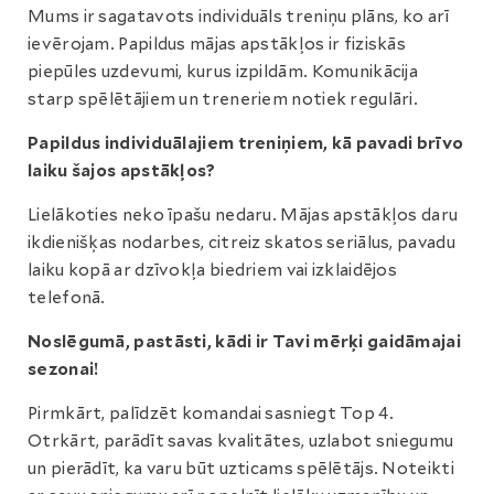
Mums ir sagatavots individuāls treniņu plāns, ko arī
ievērojam. Papildus mājas apstākļos ir fiziskās
piepūles uzdevumi, kurus izpildām. Komunikācija
starp spēlētājiem un treneriem notiek regulāri.
Papildus individuālajiem treniņiem, kā pavadi brīvo
laiku šajos apstākļos?
Lielākoties neko īpašu nedaru. Mājas apstākļos daru
ikdienišķas nodarbes, citreiz skatos seriālus, pavadu
laiku kopā ar dzīvokļa biedriem vai izklaidējos
telefonā.
Noslēgumā, pastāsti, kādi ir Tavi mērķi gaidāmajai
sezonai!
Pirmkārt, palīdzēt komandai sasniegt Top 4.
Otrkārt, parādīt savas kvalitātes, uzlabot sniegumu
un pierādīt, ka varu būt uzticams spēlētājs. Noteikti