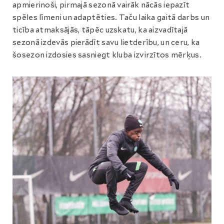
apmierinoši, pirmajā sezonā vairāk nācās iepazīt
spēles līmeni un adaptēties. Taču laika gaitā darbs un
ticība atmaksājās, tāpēc uzskatu, ka aizvadītajā
sezonā izdevās pierādīt savu lietderību, un ceru, ka
šosezon izdosies sasniegt kluba izvirzītos mērķus.