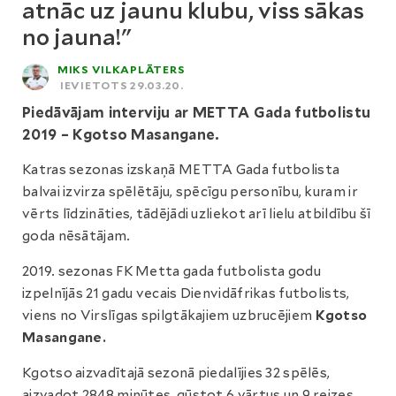
atnāc uz jaunu klubu, viss sākas
no jauna!"
MIKS VILKAPLĀTERS
IEVIETOTS 29.03.20.
Piedāvājam interviju ar METTA Gada futbolistu
2019 – Kgotso Masangane.
Katras sezonas izskaņā METTA Gada futbolista
balvai izvirza spēlētāju, spēcīgu personību, kuram ir
vērts līdzināties, tādējādi uzliekot arī lielu atbildību šī
goda nēsātājam.
2019. sezonas FK Metta gada futbolista godu
izpelnījās 21 gadu vecais Dienvidāfrikas futbolists,
viens no Virslīgas spilgtākajiem uzbrucējiem
Kgotso
Masangane.
Kgotso aizvadītajā sezonā piedalījies 32 spēlēs,
aizvadot 2848 minūtes, gūstot 6 vārtus un 9 reizes