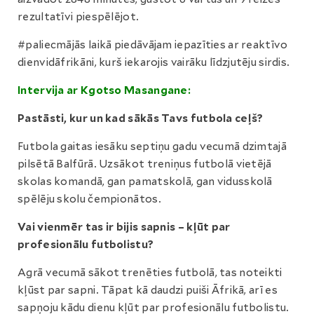
rezultatīvi piespēlējot.
#paliecmājās laikā piedāvājam iepazīties ar reaktīvo
dienvidāfrikāni, kurš iekarojis vairāku līdzjutēju sirdis.
Intervija ar Kgotso Masangane:
Pastāsti, kur un kad sākās Tavs futbola ceļš?
Futbola gaitas iesāku septiņu gadu vecumā dzimtajā
pilsētā Balfūrā. Uzsākot treniņus futbolā vietējā
skolas komandā, gan pamatskolā, gan vidusskolā
spēlēju skolu čempionātos.
Vai vienmēr tas ir bijis sapnis – kļūt par
profesionālu futbolistu?
Agrā vecumā sākot trenēties futbolā, tas noteikti
kļūst par sapni. Tāpat kā daudzi puiši Āfrikā, arī es
sapņoju kādu dienu kļūt par profesionālu futbolistu.