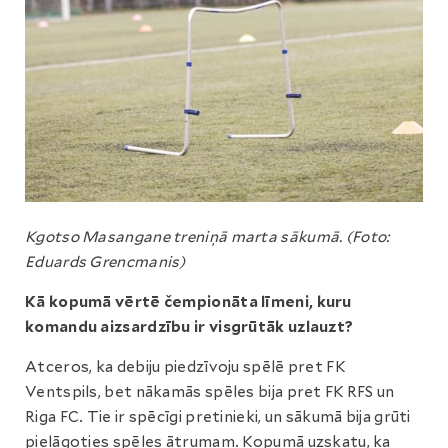
Kgotso Masangane treniņā marta sākumā. (Foto:
Eduards Grencmanis)
Kā kopumā vērtē čempionāta līmeni, kuru
komandu aizsardzību ir visgrūtāk uzlauzt?
Atceros, ka debiju piedzīvoju spēlē pret FK
Ventspils, bet nākamās spēles bija pret FK RFS un
Riga FC. Tie ir spēcīgi pretinieki, un sākumā bija grūti
pielāgoties spēles ātrumam. Kopumā uzskatu, ka