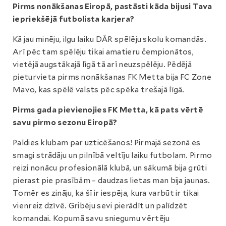
Pirms nonākšanas Eiropā, pastāsti kāda bijusi Tava
iepriekšējā futbolista karjera?
Kā jau minēju, ilgu laiku DĀR spēlēju skolu komandās.
Arī pēc tam spēlēju tikai amatieru čempionātos,
vietējā augstākajā līgā tā arī neuzspēlēju. Pēdējā
pieturvieta pirms nonākšanas FK Metta bija FC Zone
Mavo, kas spēlē valsts pēc spēka trešajā līgā.
Pirms gada pievienojies FK Metta, kā pats vērtē
savu pirmo sezonu Eiropā?
Paldies klubam par uzticēšanos! Pirmajā sezonā es
smagi strādāju un pilnībā veltīju laiku futbolam. Pirmo
reizi nonācu profesionālā klubā, un sākumā bija grūti
pierast pie prasībām – daudzas lietas man bija jaunas.
Tomēr es zināju, ka šī ir iespēja, kura varbūt ir tikai
vienreiz dzīvē. Gribēju sevi pierādīt un palīdzēt
komandai. Kopumā savu sniegumu vērtēju