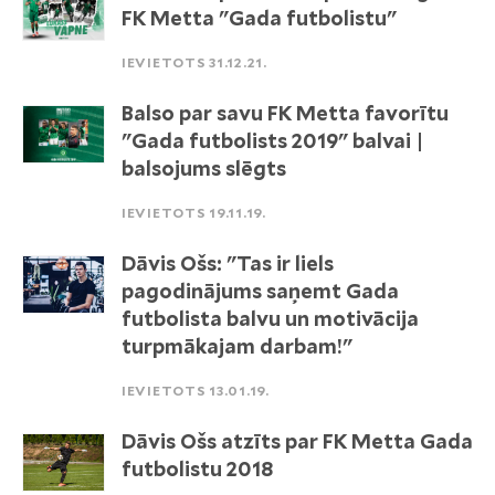
FK Metta "Gada futbolistu"
IEVIETOTS 31.12.21.
Balso par savu FK Metta favorītu
"Gada futbolists 2019" balvai |
balsojums slēgts
IEVIETOTS 19.11.19.
Dāvis Ošs: "Tas ir liels
pagodinājums saņemt Gada
futbolista balvu un motivācija
turpmākajam darbam!"
IEVIETOTS 13.01.19.
Dāvis Ošs atzīts par FK Metta Gada
futbolistu 2018