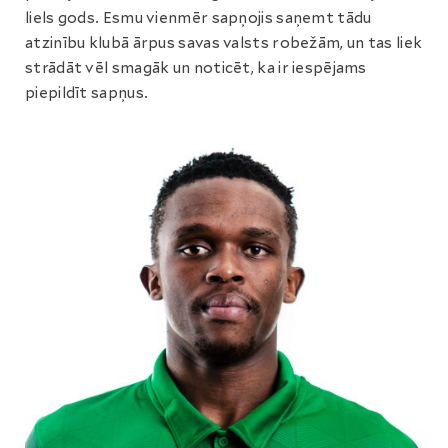
liels gods. Esmu vienmēr sapņojis saņemt tādu
atzinību klubā ārpus savas valsts robežām, un tas liek
strādāt vēl smagāk un noticēt, ka ir iespējams
piepildīt sapņus.