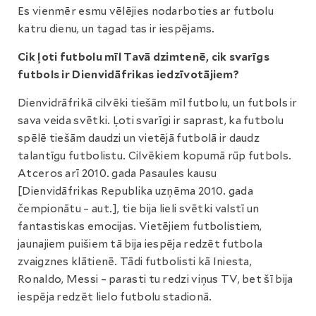
Es vienmēr esmu vēlējies nodarboties ar futbolu
katru dienu, un tagad tas ir iespējams.
Cik ļoti futbolu mīl Tavā dzimtenē, cik svarīgs
futbols ir Dienvidāfrikas iedzīvotājiem?
Dienvidrāfrikā cilvēki tiešām mīl futbolu, un futbols ir
sava veida svētki. Ļoti svarīgi ir saprast, ka futbolu
spēlē tiešām daudzi un vietējā futbolā ir daudz
talantīgu futbolistu. Cilvēkiem kopumā rūp futbols.
Atceros arī 2010. gada Pasaules kausu
[Dienvidāfrikas Republika uzņēma 2010. gada
čempionātu – aut.], tie bija lieli svētki valstī un
fantastiskas emocijas. Vietējiem futbolistiem,
jaunajiem puišiem tā bija iespēja redzēt futbola
zvaigznes klātienē. Tādi futbolisti kā Iniesta,
Ronaldo, Messi – parasti tu redzi viņus TV, bet šī bija
iespēja redzēt lielo futbolu stadionā.