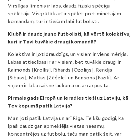
Virslīgas līmenis ir labs, daudz fiziski spēcīgu
spēlētāju. Visgrūtāk arī ir spēlēt pret minētajām
komandām, tur ir tiešām labi futbolisti.
Klubā ir daudz jauno futbolisti, kā vērtē kolektīvu,
kuri ir Tavi tuvākie draugi komandā?
Kolektīvs ir ļoti draudzīgs, un visiem ir viens mērķis.
Labas attiecības ir ar visiem, bet tuvākie draugi ir
Raimonds [Krollis], Rihards [Ozoliņs], Rendijs
[Šibass], Matīss [Zēģele] un Bensons [Fazili]. Ar
viņiem ir laba saikne laukumā un arī ārpus tā.
Pirmais gads Eiropā un ieradies tieši uz Latviju, kā
Tev kopumā patīk Latvija?
Man ļoti patīk Latvija un arī Rīga. Teikšu godīgi, ka
īpaši daudz gan apmeklējis vietas neesmu,
koncentrējos uz futbolu, taču man patīk šeit, var