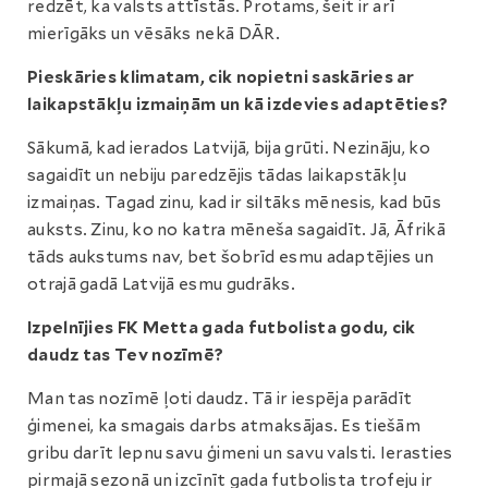
redzēt, ka valsts attīstās. Protams, šeit ir arī
mierīgāks un vēsāks nekā DĀR.
Pieskāries klimatam, cik nopietni saskāries ar
laikapstākļu izmaiņām un kā izdevies adaptēties?
Sākumā, kad ierados Latvijā, bija grūti. Nezināju, ko
sagaidīt un nebiju paredzējis tādas laikapstākļu
izmaiņas. Tagad zinu, kad ir siltāks mēnesis, kad būs
auksts. Zinu, ko no katra mēneša sagaidīt. Jā, Āfrikā
tāds aukstums nav, bet šobrīd esmu adaptējies un
otrajā gadā Latvijā esmu gudrāks.
Izpelnījies FK Metta gada futbolista godu, cik
daudz tas Tev nozīmē?
Man tas nozīmē ļoti daudz. Tā ir iespēja parādīt
ģimenei, ka smagais darbs atmaksājas. Es tiešām
gribu darīt lepnu savu ģimeni un savu valsti. Ierasties
pirmajā sezonā un izcīnīt gada futbolista trofeju ir