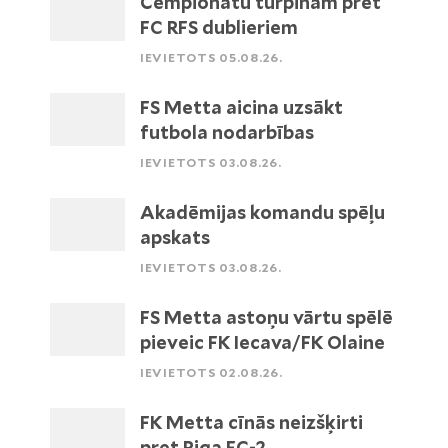
Čempionātu turpinām pret
FC RFS dublieriem
IEVIETOTS 05.08.26.
FS Metta aicina uzsākt
futbola nodarbības
IEVIETOTS 03.08.26.
Akadēmijas komandu spēļu
apskats
IEVIETOTS 03.08.26.
FS Metta astoņu vārtu spēlē
pieveic FK Iecava/FK Olaine
IEVIETOTS 02.08.26.
FK Metta cīnās neizšķirti
pret Riga FC-2