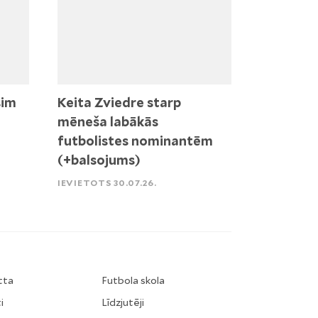
sim
Keita Zviedre starp
mēneša labākās
futbolistes nominantēm
(+balsojums)
IEVIETOTS 30.07.26.
tta
Futbola skola
i
Līdzjutēji