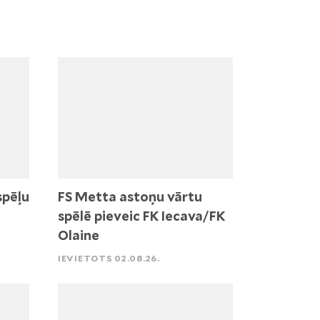
spēļu
FS Metta astoņu vārtu
spēlē pieveic FK Iecava/FK
Olaine
IEVIETOTS 02.08.26.