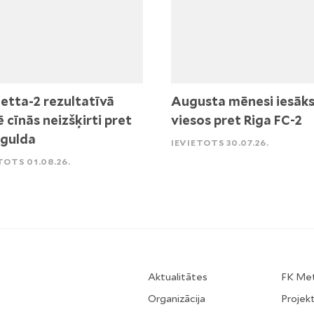
etta-2 rezultatīvā
Augusta mēnesi iesāk
ē cīnās neizšķirti pret
viesos pret Riga FC-2
igulda
IEVIETOTS 30.07.26.
TOTS 01.08.26.
Aktualitātes
FK Me
Organizācija
Projekt