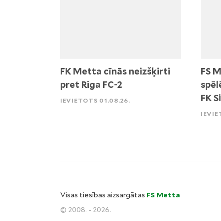
FK Metta cīnās neizšķirti
FS M
pret Riga FC-2
spēl
FK S
IEVIETOTS 01.08.26.
IEVIE
Visas tiesības aizsargātas
FS Metta
© 2008. - 2026.