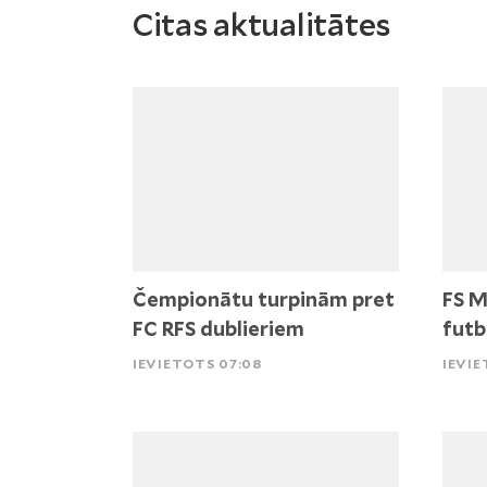
Citas aktualitātes
Čempionātu turpinām pret
FS M
FC RFS dublieriem
futb
IEVIETOTS 07:08
IEVIE