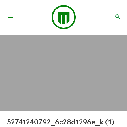
52741240792_6c28d1296e_k (1)