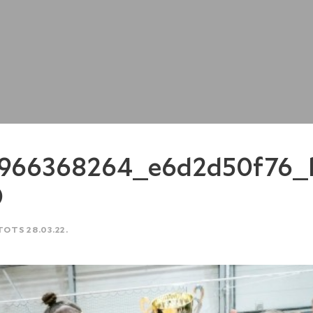
1966368264_e6d2d50f76_
)
TOTS 28.03.22.