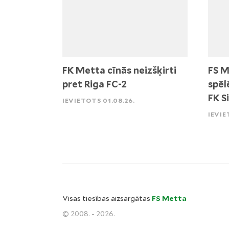
FK Metta cīnās neizšķirti
FS M
pret Riga FC-2
spēl
FK S
IEVIETOTS 01.08.26.
IEVIE
Visas tiesības aizsargātas
FS Metta
© 2008. - 2026.