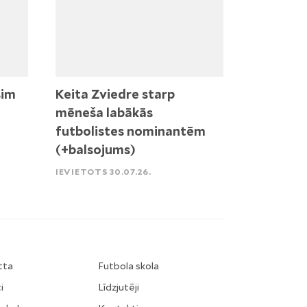
sim
Keita Zviedre starp
mēneša labākās
futbolistes nominantēm
(+balsojums)
IEVIETOTS 30.07.26.
tta
Futbola skola
i
Līdzjutēji