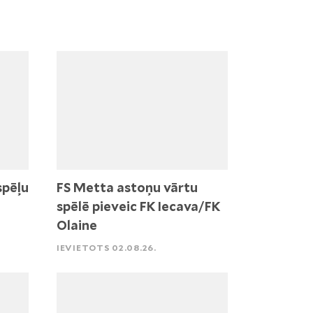
spēļu
FS Metta astoņu vārtu
spēlē pieveic FK Iecava/FK
Olaine
IEVIETOTS 02.08.26.