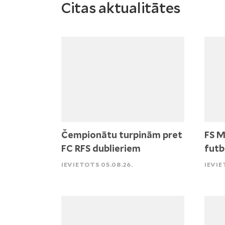
Citas aktualitātes
Čempionātu turpinām pret
FS M
FC RFS dublieriem
futb
IEVIETOTS 05.08.26.
IEVIE