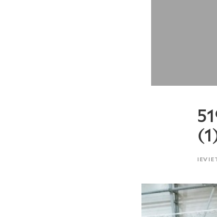
5
(1
IEVIE