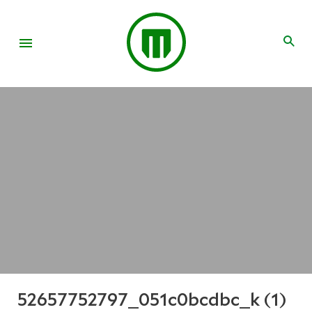
52657752797_051c0bcdbc_k (1)