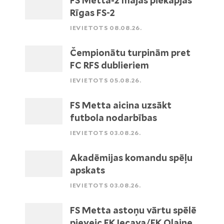
FS Metta-2 mājās piekāpjas
Rīgas FS-2
IEVIETOTS 08.08.26.
Čempionātu turpinām pret
FC RFS dublieriem
IEVIETOTS 05.08.26.
FS Metta aicina uzsākt
futbola nodarbības
IEVIETOTS 03.08.26.
Akadēmijas komandu spēļu
apskats
IEVIETOTS 03.08.26.
FS Metta astoņu vārtu spēlē
pieveic FK Iecava/FK Olaine