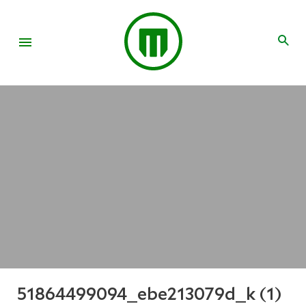
51864499094_ebe213079d_k (1)