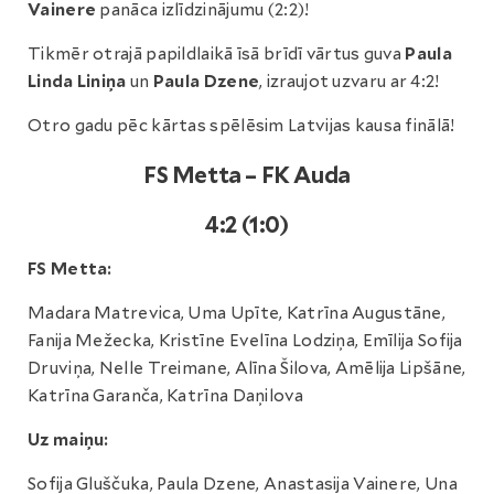
Vainere
panāca izlīdzinājumu (2:2)!
Tikmēr otrajā papildlaikā īsā brīdī vārtus guva
Paula
Linda Liniņa
un
Paula Dzene
, izraujot uzvaru ar 4:2!
Otro gadu pēc kārtas spēlēsim Latvijas kausa finālā!
FS Metta – FK Auda
4:2 (1:0)
FS Metta:
Madara Matrevica, Uma Upīte, Katrīna Augustāne,
Fanija Mežecka, Kristīne Evelīna Lodziņa, Emīlija Sofija
Druviņa, Nelle Treimane, Alīna Šilova, Amēlija Lipšāne,
Katrīna Garanča, Katrīna Daņilova
Uz maiņu:
Sofija Gluščuka, Paula Dzene, Anastasija Vainere, Una