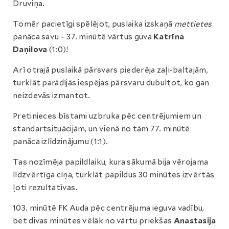
Druviņa.
Tomēr pacietīgi spēlējot, puslaika izskaņā
mettietes
panāca savu – 37. minūtē vārtus guva
Katrīna
Daņilova
(1:0)!
Arī otrajā puslaikā pārsvars piederēja zaļi-baltajām,
turklāt parādījās iespējas pārsvaru dubultot, ko gan
neizdevās izmantot.
Pretinieces bīstami uzbruka pēc centrējumiem un
standartsituācijām, un vienā no tām 77. minūtē
panāca izlīdzinājumu (1:1).
Tas nozīmēja papildlaiku, kura sākumā bija vērojama
līdzvērtīga cīņa, turklāt papildus 30 minūtes izvērtās
ļoti rezultatīvas.
103. minūtē FK Auda pēc centrējuma ieguva vadību,
bet divas minūtes vēlāk no vārtu priekšas
Anastasija