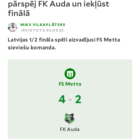
pārspēj FK Auda un iekļūst
finālā
MIKS VILKAPLĀTERS
IEVIETOTS 03.09.23.
Latvijas 1/2 fināla spēli aizvadījusi FS Metta
sieviešu komanda.
FS Metta
4
-
2
FK Auda