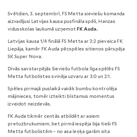
Svētdien, 3. septembrī, FS Metta sieviešu komanda
aizvadījusi Latvijas kausa pusfināla spēli, Hanzas
vidusskolas laukumā uzņemot
FK Auda.
Latvijas kausa 1/4 finālā FS Metta ar 3:2 pieveica FK
Liepāja, kamēr FK Auda pēcspēles sitienos pārspēja
SK Super Nova.
Divās savstarpējās Sieviešu futbola līga spēlēs FS
Metta futbolistes svinēja uzvaru ar 3:0 un 2:1.
Spēles pirmajā puslaikā vairāk bumbu kontrolēja
mājinieces, tomēr izteikti bīstamus momentus
izveidot neizdevās.
FK Auda tikmēr centās atbildēt ar asiem
pretuzbrukumiem, bet pirmā iespēja bija tieši FS
Metta futbolistēm – no asa leņķa garām sita