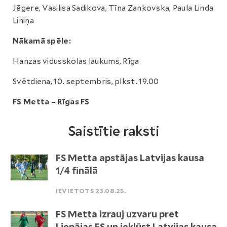
Jēgere, Vasilisa Sadikova, Tīna Zankovska, Paula Linda
Liniņa
Nākamā spēle:
Hanzas vidusskolas laukums, Rīga
Svētdiena, 10. septembris, plkst. 19.00
FS Metta – Rīgas FS
Saistītie raksti
FS Metta apstājas Latvijas kausa
1/4 finālā
IEVIETOTS 23.08.25.
FS Metta izrauj uzvaru pret
Liepājas FS un iekļūst Latvijas kausa