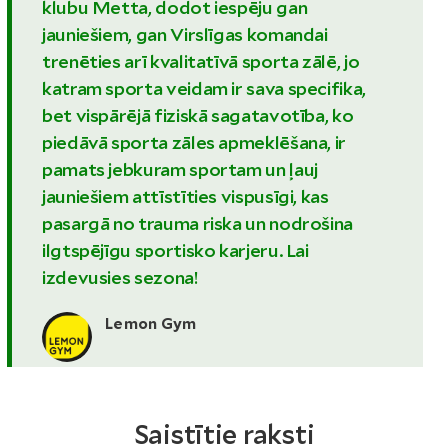
klubu Metta, dodot iespēju gan
jauniešiem, gan Virslīgas komandai
trenēties arī kvalitatīvā sporta zālē, jo
katram sporta veidam ir sava specifika,
bet vispārējā fiziskā sagatavotība, ko
piedāvā sporta zāles apmeklēšana, ir
pamats jebkuram sportam un ļauj
jauniešiem attīstīties vispusīgi, kas
pasargā no trauma riska un nodrošina
ilgtspējīgu sportisko karjeru. Lai
izdevusies sezona!
Lemon Gym
Saistītie raksti