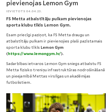
pievienojas Lemon Gym
IEVIETOTS 04.04.23.
FS Metta atbalstītāju pulkam pievienojas
sporta klubu tīkls Lemon Gym.
Esam priecīgi paziņot, ka FS Metta draugu un
atbalstītāju pulkam ir pievienojies plaši pazīstamais
sporta klubu tīkls
Lemon Gym
(
https://www.lemongym.lv/
).
Sadarbības ietvaros Lemon Gym sniegs atbalstu FS
Metta fizisko treniņu infrastruktūras nodrošināšanā
un pieejamībā Mettas virslīgas un akadēmijas
futbolistiem.