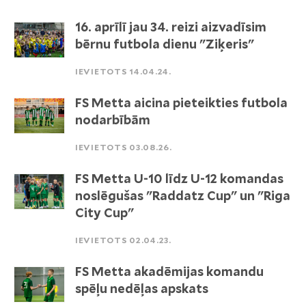
16. aprīlī jau 34. reizi aizvadīsim
bērnu futbola dienu "Ziķeris"
IEVIETOTS 14.04.24.
FS Metta aicina pieteikties futbola
nodarbībām
IEVIETOTS 03.08.26.
FS Metta U-10 līdz U-12 komandas
noslēgušas "Raddatz Cup" un "Riga
City Cup"
IEVIETOTS 02.04.23.
FS Metta akadēmijas komandu
spēļu nedēļas apskats